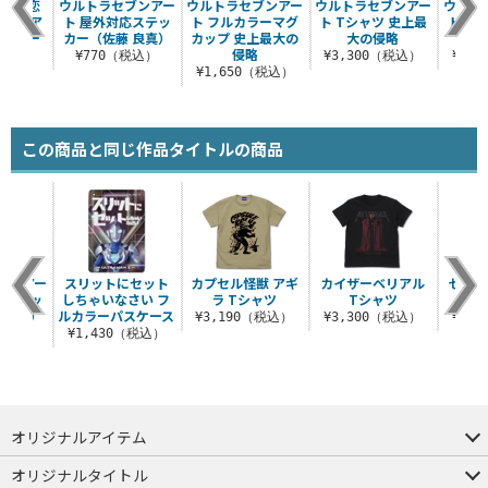
ぬまで恋
ウルトラセブンアー
ウルトラセブンアー
ウルトラセブンアー
ウルト
NS風ア
ト 屋外対応ステッ
ト フルカラーマグ
ト Tシャツ 史上最
ト T
ルチキー
カー（佐藤 良真）
カップ 史上最大の
大の侵略
ダー
侵略
¥770（税込）
¥3,300（税込）
¥3,
税込）
¥1,650（税込）
この商品と同じ作品タイトルの商品
ブンアー
スリットにセット
カプセル怪獣 アギ
カイザーベリアル
ゼット
応ステッ
しちゃいなさい フ
ラ Tシャツ
Tシャツ
ト
 良真）
ルカラーパスケース
¥3,190（税込）
¥3,300（税込）
¥3,
税込）
¥1,430（税込）
オリジナルアイテム
つままれ
つかまれ
ピョコッテ
オリジナルタイトル