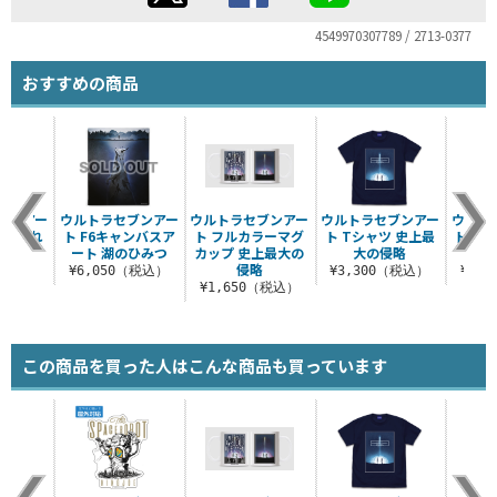
4549970307789 / 2713-0377
おすすめの商品
ブンアー
ウルトラセブンアー
ウルトラセブンアー
ウルトラセブンアー
ウルト
 狙われ
ト F6キャンバスア
ト フルカラーマグ
ト Tシャツ 史上最
ト ラ
街
ート 湖のひみつ
カップ 史上最大の
大の侵略
上
侵略
（税込）
¥6,050（税込）
¥3,300（税込）
¥1,
¥1,650（税込）
この商品を買った人はこんな商品も買っています