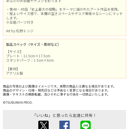
あなたのお部屋やデスクを彩ります
・第48・49話「史上最大の侵略」をテーマに描かれたアート作品を使用。
・程よいサイズ感で、本棚の空きスペースやデスク等様々なシーンにマッチ
します。
※台座パーツ付き
Art by 松野トンジ
製品スペック（サイズ・素材など）
【サイズ】
プレート：11.5cm×17.5cm
スタンドパーツ：1.5cm×6cm
【素材】
アクリル製
商品の写真および画像はイメージです。実際の商品とは異なる場合があります。
商品のデザイン・仕様・発売日などは予告なく変更となる場合があります。
画像・テキストの無断転載、及びそれに準ずる行為を一切禁止いたします。
©TSUBURAYA PROD.
「いいね」と思ったら友達に共有！