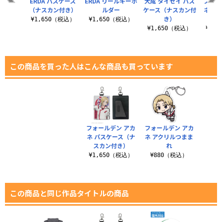
ERDA パスケース
ERDA リールキーホ
大成 タイセイ パス
フォー
（ナスカン付き）
ルダー
ケース（ナスカン付
ネ パ
き）
スカ
¥1,650（税込）
¥1,650（税込）
¥1,650（税込）
¥1,
この商品を買った人はこんな商品も買っています
フォールデン アカ
フォールデン アカ
ネ パスケース（ナ
ネ アクリルつまま
スカン付き）
れ
¥1,650（税込）
¥880（税込）
この商品と同じ作品タイトルの商品