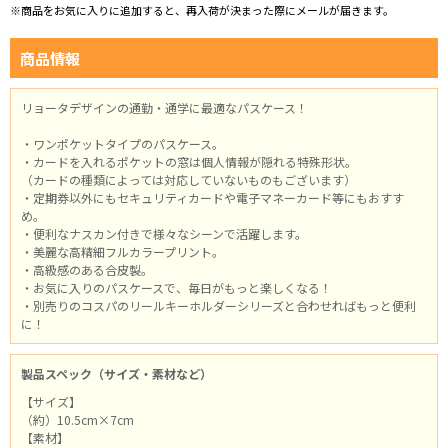
※商品をお気に入りに追加すると、再入荷が決まった際にメールが届きます。
商品情報
リョータデザインの通勤・通学に最適なパスケース！
・ワンポケットタイプのパスケース。
・カードを入れるポケットの窓は個人情報が隠れる特殊形状。
（カードの種類によっては対応していないものもございます）
・定期券以外にもセキュリティカードや電子マネーカード等にもおすす
め。
・便利なナスカン付きで様々なシーンで活躍します。
・美麗な高精細フルカラープリント。
・高級感のある合皮製。
・お気に入りのパスケースで、毎日がもっと楽しくなる！
・別売りのコスパのリールキーホルダーシリーズと合わせればもっと便利
に！
製品スペック（サイズ・素材など）
【サイズ】
（約）10.5cm×7cm
【素材】