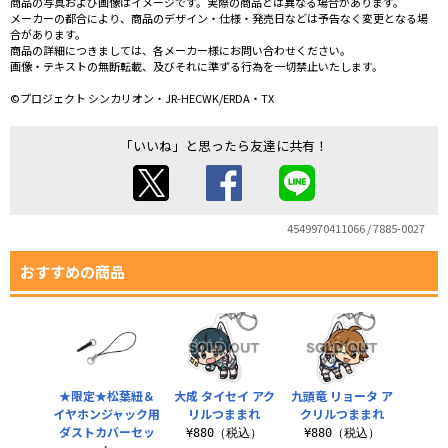
商品の写真および画像はイメージです。実際の商品とは異なる場合があります。
メーカーの都合により、商品のデザイン・仕様・発売日などは予告なく変更となる場
合があります。
商品の詳細につきましては、各メーカー様にお問い合わせください。
画像・テキストの無断転載、及びそれに準ずる行為を一切禁止いたします。
©プロジェクト シンカリオン・JR-HECWK/ERDA・TX
「いいね」と思ったら友達に共有！
4549970411066 / 7885-0027
おすすめの商品
★限定★松葉紐＆
大成 タイセイ アク
九頭竜 リョータ ア
イヤホンジャック用
リルつままれ
クリルつままれ
ダストカバーセッ
¥880（税込）
¥880（税込）