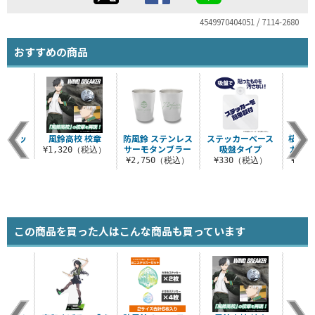
4549970404051 / 7114-2680
おすすめの商品
ニステッ
風鈴高校 校章
防風鈴 ステンレス
ステッカーベース
桜遥 
ット
サーモタンブラー
吸盤タイプ
カラー
¥1,320（税込）
税込）
¥2,750（税込）
¥330（税込）
¥2,
この商品を買った人はこんな商品も買っています