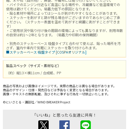
箱、木や石（自然物）、麻袋、不織布には貼り付けないでください。
・バイクのエンジン付近など高温になる場所や、冷蔵庫など低温環境での
使用は避けてください。粘着力低下の原因となります。
・貼る素材や場所によってはシールが剥がれやすくなることがあります。
・ステッカーを剥がすと跡が残る場合がございますのであらかじめご了承
ください。（ステッカー表面を温めて剥がすと綺麗に剥がすことができま
す）
・ご使用状況や貼り付け後の周囲の環境によっても異なりますが、耐用年数
の目安は約1～2年となります。（粘着力や印刷の保持期間）
・別売のステッカーベース 吸盤タイプと合わせて使えば、貼った場所を汚
さず、室内や車内で気軽にステッカーを取り付けられます。
■ステッカーベース 吸盤タイプ [COSPAオリジナル]
製品スペック（サイズ・素材など）
（約）縦13×横11cm / 合成紙、PP
商品の写真および画像はイメージです。実際の商品とは異なる場合があります。
商品のデザイン・仕様・発売日などは予告なく変更となる場合があります。
画像・テキストの無断転載、及びそれに準ずる行為を一切禁止いたします。
©にいさとる・講談社／WIND BREAKER Project
「いいね」と思ったら友達に共有！