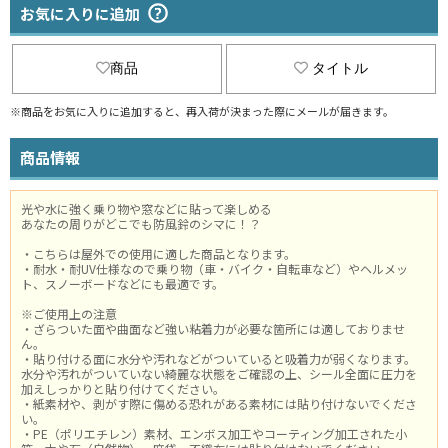
お気に入りに追加
商品
タイトル
※商品をお気に入りに追加すると、再入荷が決まった際にメールが届きます。
商品情報
光や水に強く乗り物や窓などに貼って楽しめる
あなたの周りがどこでも防風鈴のシマに！？
・こちらは屋外での使用に適した商品となります。
・耐水・耐UV仕様なので乗り物（車・バイク・自転車など）やヘルメッ
ト、スノーボードなどにも最適です。
※ご使用上の注意
・ざらついた面や曲面など強い粘着力が必要な箇所には適しておりませ
ん。
・貼り付ける面に水分や汚れなどがついていると吸着力が弱くなります。
水分や汚れがついていない綺麗な状態をご確認の上、シール全面に圧力を
加えしっかりと貼り付けてください。
・紙素材や、剥がす際に傷める恐れがある素材には貼り付けないでくださ
い。
・PE（ポリエチレン）素材、エンボス加工やコーティング加工された小