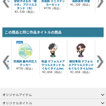
豪」Tシ
安和すばるの「嘘
防風鈴 ミニステッ
風鈴高校 校章
ステッ
ツ
つき」 アクリルス
カーセット
吸
¥1,320（税込）
タンド（大）
（税込）
¥770（税込）
¥3
¥2,530（税込）
この商品と同じ作品タイトルの商品
フォルメ
防風鈴 屋外対応ス
桜遥 デフォルメア
蘇枋隼飛 デフォル
防風鈴
スタンド
テッカー
クリルスタンド も
メアクリルスタンド
カ
ムVer.
ぐもぐタイムVer.
もぐもぐタイムVer.
¥770（税込）
¥7
（税込）
¥1,650（税込）
¥1,650（税込）
オリジナルアイテム
つままれ
つかまれ
ピョコッテ
オリジナルタイトル