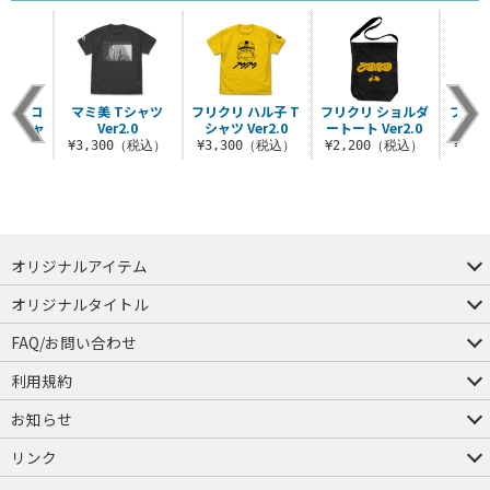
袖リブロ
マミ美 Tシャツ
フリクリ ハル子 T
フリクリ ショルダ
フリク
ブTシャ
Ver2.0
シャツ Ver2.0
ートート Ver2.0
2.0
¥3,300（税込）
¥3,300（税込）
¥2,200（税込）
¥1,
（税込）
オリジナルアイテム
つままれ
つかまれ
ピョコッテ
オリジナルタイトル
アイテムヤ
ミスカトニック大學購買部
FAQ/お問い合わせ
FAQ
お問い合わせ
利用規約
会員規約・ポイント規約
特定商取引法に関する表示
プライバシーポリシー
お知らせ
店舗情報
採用情報
発売日変更のお知らせ
販売代理店・取扱店募集
海外のご案内（English）
リンク
コスパグループ
ジーストア・ドット・コム