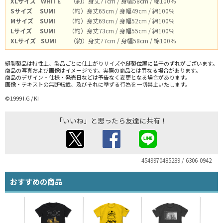
XLサイズ
WHITE
（約）身丈77cm / 身幅58cm / 綿100％
Sサイズ
SUMI
（約）身丈65cm / 身幅49cm / 綿100％
Mサイズ
SUMI
（約）身丈69cm / 身幅52cm / 綿100％
Lサイズ
SUMI
（約）身丈73cm / 身幅55cm / 綿100％
XLサイズ
SUMI
（約）身丈77cm / 身幅58cm / 綿100％
縫製製品は特性上、製品ごとに仕上がりサイズや縫製位置に若干のずれがございます。
商品の写真および画像はイメージです。実際の商品とは異なる場合があります。
商品のデザイン・仕様・発売日などは予告なく変更となる場合があります。
画像・テキストの無断転載、及びそれに準ずる行為を一切禁止いたします。
©1999 I.G / KI
「いいね」と思ったら友達に共有！
4549970485289 / 6306-0942
おすすめの商品