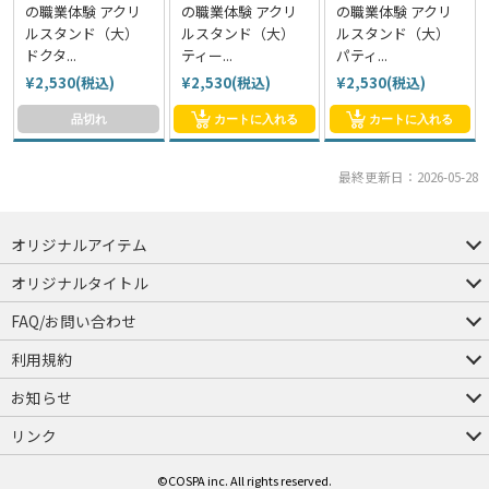
の職業体験 アクリ
の職業体験 アクリ
の職業体験 アクリ
ルスタンド（大）
ルスタンド（大）
ルスタンド（大）
ドクタ...
ティー...
パティ...
¥2,530(税込)
¥2,530(税込)
¥2,530(税込)
品切れ
カートに入れる
カートに入れる
最終更新日：2026-05-28
オリジナルアイテム
つままれ
つかまれ
ピョコッテ
オリジナルタイトル
アイテムヤ
ミスカトニック大學購買部
FAQ/お問い合わせ
FAQ
お問い合わせ
利用規約
会員規約・ポイント規約
特定商取引法に関する表示
プライバシーポリシー
お知らせ
店舗情報
採用情報
発売日変更のお知らせ
販売代理店・取扱店募集
海外のご案内（English）
リンク
コスパグループ
ジーストア・ドット・コム
©COSPA inc. All rights reserved.