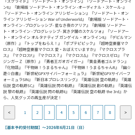
『スクライド』『ソードアート・オンライン』『ソードアート・オンライ
ンII』『劇場版 ソードアート・オンライン -オーディナル・スケール-』
『ソードアート・オンライン アリシゼーション』『ソードアート・オン
ライン アリシゼーション War of Underworld』『劇場版 ソードアート・
オンライン -プログレッシブ- 星なき夜のアリア』『劇場版 ソードアー
ト・オンライン -プログレッシブ- 冥き夕闇のスケルツォ』『ソードアー
ト・オンライン オルタナティブ ガンゲイル・オンラインII』『デビルマン
（原作）』『トップをねらえ！』『ポプテピピック』『超時空要塞マク
ロス』『超時空要塞マクロス 愛・おぼえていますか』『マクロスプラ
ス』『マクロスF』『マクロス７』『マクロスΔ』『マクロスゼロ』『マ
ジンガーＺ（原作）』『勇者王ガオガイガー』『黄金勇者ゴルドラン』
『化物語』『干物妹！うまるちゃん』『干物妹！うまるちゃんR』『幽☆
遊☆白書』『新世紀GPXサイバーフォーミュラ』『新世紀GPXサイバーフ
ォーミュラSIN』『新日本プロレスリング』『英雄伝説 空の軌跡』『英雄
伝説 空の軌跡SC』『英雄伝説 閃の軌跡』『英雄伝説 創の軌跡』『英雄伝
説 黎の軌跡』『英雄伝説 閃の軌跡II』『英雄伝説 空の軌跡 the 3rd』か
ら、人気グッズの再生産が決定！
1
2
3
4
5
6
7
8
<
>
【基本予約受付期間】～2026年6月21日（日）