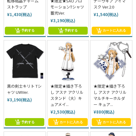
転移結晶チャーム
★限定★SAOプロ
ナーヴギア アイマ
ストラップ
モーションTシャツ
スク Ver.2.0
蓄光Ver.
¥1,430(税込)
¥1,540(税込)
¥3,190(税込)
予約する
予約する
カートに入れる
黒の剣士キリト Tシ
★限定★描き下ろ
★限定★描き下ろ
ャツ UWVer.
し アスナ アクリル
し アスナ アクリル
スタンド（大）キ
マルチキーホルダ
¥3,190(税込)
ュアメイ...
ー キュア...
¥2,530(税込)
¥880(税込)
予約する
カートに入れる
カートに入れる