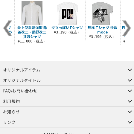
いビッグ
最上型重巡洋艦 鈴
夕立っぽいTシャツ
島風 Tシャツ 決戦
Fletc
Tシャツ
谷改二・熊野改二
mode
¥3,190（税込）
共通シャツ
「Flet
（税込）
¥3,190（税込）
¥11,000（税込）
¥59,
オリジナルアイテム
つままれ
つかまれ
ピョコッテ
オリジナルタイトル
アイテムヤ
ミスカトニック大學購買部
FAQ/お問い合わせ
FAQ
お問い合わせ
利用規約
会員規約・ポイント規約
特定商取引法に関する表示
プライバシーポリシー
お知らせ
店舗情報
採用情報
発売日変更のお知らせ
販売代理店・取扱店募集
海外のご案内（English）
リンク
コスパグループ
ジーストア・ドット・コム