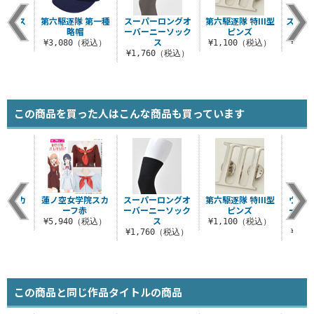
ソックス
第六駆逐隊 第一種
スーパーロングオ
第六駆逐隊 特III型
ストレ
略帽
ーバーニーソック
ピンズ
税込）
ス
¥3,080（税込）
¥1,100（税込）
¥5,
¥1,760（税込）
この商品を買った人はこんな商品も買っています
学院スカ
蓮ノ空女学院スカ
スーパーロングオ
第六駆逐隊 特III型
ウルト
緑
ーフ赤
ーバーニーソック
ピンズ
ーバー
ス
（税込）
¥5,940（税込）
¥1,100（税込）
¥1,760（税込）
¥2,
この商品と同じ作品タイトルの商品