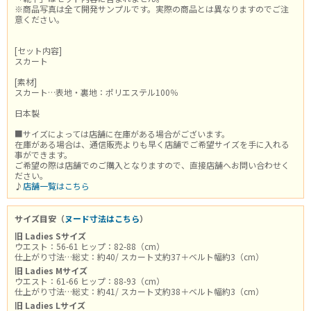
※商品写真は全て開発サンプルです。実際の商品とは異なりますのでご注
意ください。
[セット内容]
スカート
[素材]
スカート…表地・裏地：ポリエステル100％
日本製
■サイズによっては店舗に在庫がある場合がございます。
在庫がある場合は、通信販売よりも早く店舗でご希望サイズを手に入れる
事ができます。
ご希望の際は店舗でのご購入となりますので、直接店舗へお問い合わせく
ださい。
♪
店舗一覧はこちら
サイズ目安（
ヌード寸法はこちら
）
旧 Ladies Sサイズ
ウエスト：56-61 ヒップ：82-88（cm）
仕上がり寸法…総丈：約40/ スカート丈約37＋ベルト幅約3（cm）
旧 Ladies Mサイズ
ウエスト：61-66 ヒップ：88-93（cm）
仕上がり寸法…総丈：約41/ スカート丈約38＋ベルト幅約3（cm）
旧 Ladies Lサイズ