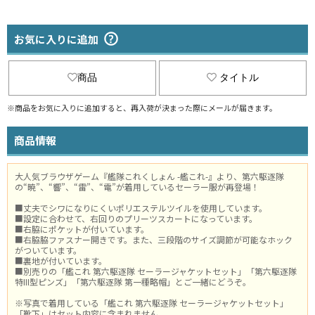
お気に入りに追加
商品
タイトル
※商品をお気に入りに追加すると、再入荷が決まった際にメールが届きます。
商品情報
大人気ブラウザゲーム『艦隊これくしょん -艦これ-』より、第六駆逐隊
の“暁”、“響”、“雷”、“電”が着用しているセーラー服が再登場！
■丈夫でシワになりにくいポリエステルツイルを使用しています。
■設定に合わせて、右回りのプリーツスカートになっています。
■右脇にポケットが付いています。
■右脇脇ファスナー開きです。また、三段階のサイズ調節が可能なホック
がついています。
■裏地が付いています。
■別売りの「艦これ 第六駆逐隊 セーラージャケットセット」「第六駆逐隊
特III型ピンズ」「第六駆逐隊 第一種略帽」とご一緒にどうぞ。
※写真で着用している「艦これ 第六駆逐隊 セーラージャケットセット」
「靴下」はセット内容に含まれません。