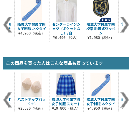
付属学園
峰城大学付属学園
センターラインシ
峰城大学付属学園
無地
スカート
女子制服 ネクタイ
ャツ（ポケットな
校章 脱着式ワッペ
¥5
し）/白
ン
0（税込）
¥4,950（税込）
¥6,490（税込）
¥1,980（税込）
この商品を買った人はこんな商品も買っています
ロングオ
バストアップパッ
峰城大学付属学園
峰城大学付属学園
峰城大
ーソック
ド＋1
女子制服 スカート
女子制服 ネクタイ
女子
¥2,530（税込）
¥19,800（税込）
¥4,950（税込）
¥3,
（税込）