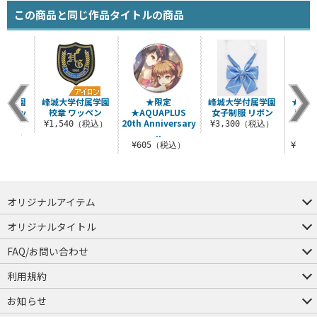
この商品と同じ作品タイトルの商品
付属学園
峰城大学付属学園
★限定
峰城大学付属学園
★限定
ジャケッ
校章 ワッペン
★AQUAPLUS
女子制服 リボン
菜 
20th Anniversary
（2w
¥1,540（税込）
¥3,300（税込）
..
0（税込）
¥605（税込）
¥12,
オリジナルアイテム
つままれ
つかまれ
ピョコッテ
オリジナルタイトル
アイテムヤ
ミスカトニック大學購買部
FAQ/お問い合わせ
FAQ
お問い合わせ
利用規約
会員規約・ポイント規約
特定商取引法に関する表示
プライバシーポリシー
お知らせ