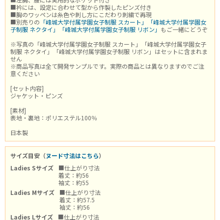
■衿には、設定に合わせて型から作製したピンズ付き
■胸のワッペンは糸色や刺し方にこだわり刺繍で再現
■別売りの
「峰城大学付属学園女子制服 スカート」
「峰城大学付属学園女
子制服 ネクタイ」
「峰城大学付属学園女子制服 リボン」
もご一緒にどうぞ
※写真の「峰城大学付属学園女子制服 スカート」「峰城大学付属学園女子
制服 ネクタイ」「峰城大学付属学園女子制服 リボン」はセットに含まれま
せん
※商品写真は全て開発サンプルです。実際の商品とは異なりますのでご注
意ください
[セット内容]
ジャケット・ピンズ
[素材]
表地・裏地：ポリエステル100％
日本製
サイズ目安（
ヌード寸法はこちら
）
Ladies Sサイズ
■仕上がり寸法
着丈：約56
袖丈：約55
Ladies Mサイズ
■仕上がり寸法
着丈：約57.5
袖丈：約56
Ladies Lサイズ
■仕上がり寸法