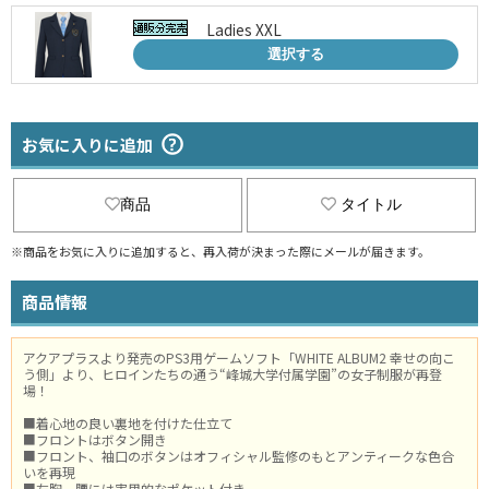
Ladies XXL
選択する
お気に入りに追加
商品
タイトル
※商品をお気に入りに追加すると、再入荷が決まった際にメールが届きます。
商品情報
アクアプラスより発売のPS3用ゲームソフト「WHITE ALBUM2 幸せの向こ
う側」より、ヒロインたちの通う“峰城大学付属学園”の女子制服が再登
場！
■着心地の良い裏地を付けた仕立て
■フロントはボタン開き
■フロント、袖口のボタンはオフィシャル監修のもとアンティークな色合
いを再現
■左胸、腰には実用的なポケット付き