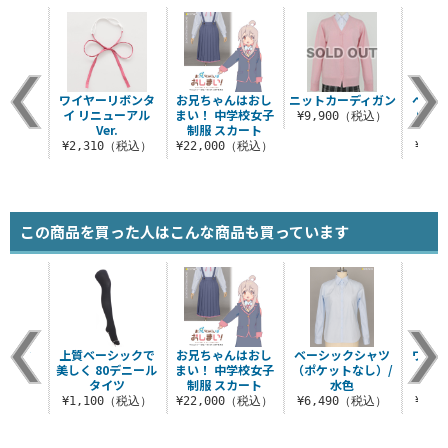
ワイヤーリボンタ
お兄ちゃんはおし
ニットカーディガン
ベーシ
イ リニューアル
まい！ 中学校女子
（ポケ
¥9,900（税込）
Ver.
制服 スカート
¥2,310（税込）
¥22,000（税込）
¥6,
この商品を買った人はこんな商品も買っています
ブルマ
上質ベーシックで
お兄ちゃんはおし
ベーシックシャツ
ワイヤ
美しく 80デニール
まい！ 中学校女子
（ポケットなし）/
イ 
（税込）
タイツ
制服 スカート
水色
¥1,100（税込）
¥22,000（税込）
¥6,490（税込）
¥2,