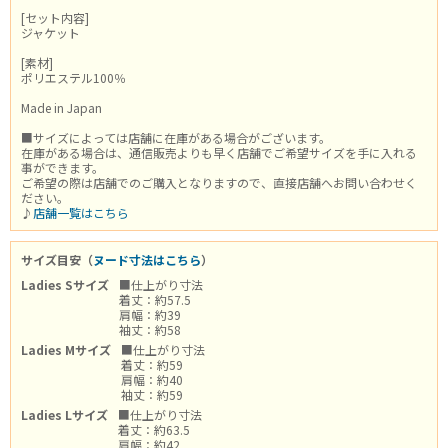
[セット内容]
ジャケット
[素材]
ポリエステル100％
Made in Japan
■サイズによっては店舗に在庫がある場合がございます。
在庫がある場合は、通信販売よりも早く店舗でご希望サイズを手に入れる
事ができます。
ご希望の際は店舗でのご購入となりますので、直接店舗へお問い合わせく
ださい。
♪
店舗一覧はこちら
サイズ目安（
ヌード寸法はこちら
）
Ladies Sサイズ
■仕上がり寸法
着丈：約57.5
肩幅：約39
袖丈：約58
Ladies Mサイズ
■仕上がり寸法
着丈：約59
肩幅：約40
袖丈：約59
Ladies Lサイズ
■仕上がり寸法
着丈：約63.5
肩幅：約42