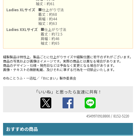
袖丈：約61
Ladies XLサイズ
■仕上がり寸法
着丈：約68
肩幅：約44
袖丈：約63
Ladies XXLサイズ
■仕上がり寸法
着丈：約72.5
肩幅：約46
袖丈：約65
縫製製品は特性上、製品ごとに仕上がりサイズや縫製位置に若干のずれがございます。
商品の写真および画像はイメージです。実際の商品とは異なる場合があります。
商品のデザイン・仕様・発売日などは予告なく変更となる場合があります。
画像・テキストの無断転載、及びそれに準ずる行為を一切禁止いたします。
©ねことうふ・一迅社／「おにまい」製作委員会
「いいね」と思ったら友達に共有！
4549970918800 / 8152-5220
おすすめの商品