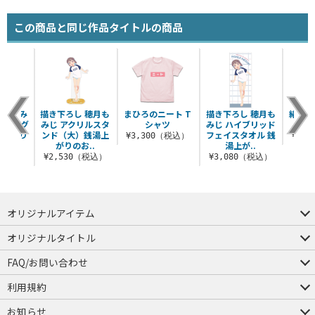
この商品と同じ作品タイトルの商品
 緒山み
描き下ろし 穂月も
まひろのニート T
描き下ろし 穂月も
緒山ま
cmビッグ
みじ アクリルスタ
シャツ
みじ ハイブリッド
ル
湯上がり
ンド（大）銭湯上
フェイスタオル 銭
¥3,300（税込）
¥1,
がりのお..
湯上が..
（税込）
¥2,530（税込）
¥3,080（税込）
オリジナルアイテム
つままれ
つかまれ
ピョコッテ
オリジナルタイトル
アイテムヤ
ミスカトニック大學購買部
FAQ/お問い合わせ
FAQ
お問い合わせ
利用規約
会員規約・ポイント規約
特定商取引法に関する表示
プライバシーポリシー
お知らせ