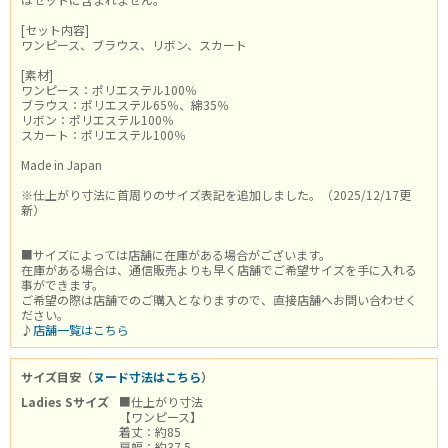
[セット内容]
ワンピース、ブラウス、リボン、スカート
[素材]
ワンピース：ポリエステル100％
ブラウス：ポリエステル65％、綿35％
リボン：ポリエステル100％
スカート：ポリエステル100％
Made in Japan
※仕上がり寸法に首周りのサイズ表記を追加しました。（2025/12/17更
新）
■サイズによっては店舗に在庫がある場合がございます。
在庫がある場合は、通信販売よりも早く店舗でご希望サイズを手に入れる
事ができます。
ご希望の際は店舗でのご購入となりますので、直接店舗へお問い合わせく
ださい。
♪
店舗一覧はこちら
サイズ目安（
ヌード寸法はこちら
）
Ladies Sサイズ
■仕上がり寸法
【ワンピース】
着丈：約85
肩幅：約37.5