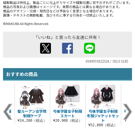
縫製製品は特性上、製品ごとに仕上がりサイズや縫製位置に若干のずれがございます。
商品の写真および画像はイメージです。実際の商品とは異なる場合があります。
商品のデザイン・仕様・発売日などは予告なく変更となる場合があります。
画像・テキストの無断転載、及びそれに準ずる行為を一切禁止いたします。
©MAKURA All Rights Reserved.
「いいね」と思ったら友達に共有！
4549970922524 / 5013-5185
おすすめの商品
女子制服
聖ルーアン女学院
弓張学園女子制服
弓張学園女子制服
弓張学
トセット
制服ケープ
スカート
冬服ジャケットセッ
ネ
ト
0（税込）
¥24,200（税込）
¥20,900（税込）
¥5,
¥52,800（税込）