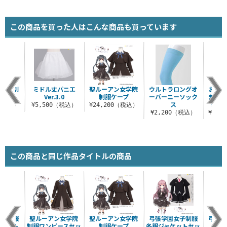
この商品を買った人はこんな商品も買っています
高等部制
ミドル丈パニエ
聖ルーアン女学院
ウルトラロングオ
お兄ち
ート
Ver.3.0
制服ケープ
ーバーニーソック
まい！
ス
制服
0（税込）
¥5,500（税込）
¥24,200（税込）
¥2,200（税込）
¥29,
この商品と同じ作品タイトルの商品
女子制服
聖ルーアン女学院
聖ルーアン女学院
弓張学園女子制服
弓張学
トセット
制服ワンピースセッ
制服ケープ
冬服ジャケットセッ
ス