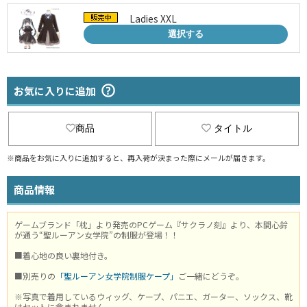
Ladies XXL
選択する
お気に入りに追加
商品
タイトル
※商品をお気に入りに追加すると、再入荷が決まった際にメールが届きます。
商品情報
ゲームブランド「枕」より発売のPCゲーム『サクラノ刻』より、本間心鈴
が通う“聖ルーアン女学院”の制服が登場！！
■着心地の良い裏地付き。
■別売りの
「聖ルーアン女学院制服ケープ」
ご一緒にどうぞ。
※写真で着用しているウィッグ、ケープ、パニエ、ガーター、ソックス、靴
はセットに含まれません。