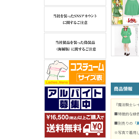
商品情報
『魔法騎士レ
■特徴的な緑
■別売りの
「
※写真で着用