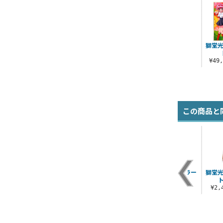
獅堂光
¥49
この商品と
ッ
鳳凰寺風 制服ジャケ
獅堂光 アクリルスタ
光・海・風の剣 ラー
獅堂光
ットセット
ンド
ジトート
）
¥32,780（税込）
¥1,650（税込）
¥1,980（税込）
¥2