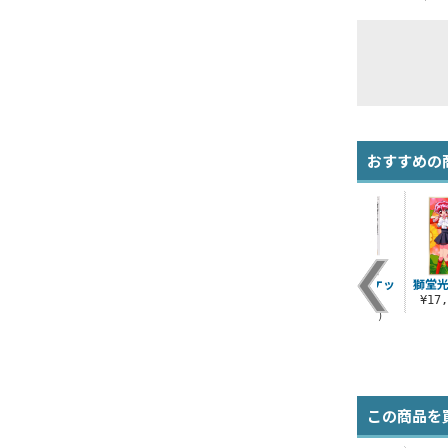
おすすめの
獅堂光 制服ジャケッ
獅堂光
トセット
¥17
¥49,500（税込）
この商品を