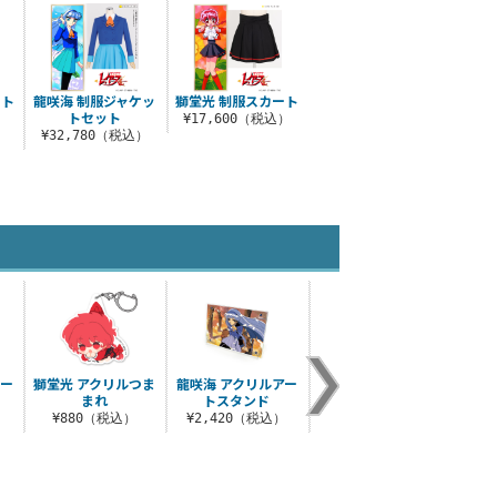
ート
龍咲海 制服ジャケッ
獅堂光 制服スカート
トセット
）
¥17,600（税込）
¥32,780（税込）
カー
獅堂光 アクリルつま
龍咲海 アクリルアー
光＆海＆風 フルカラ
魔法騎
まれ
トスタンド
ーマグカップ
魔
）
¥880（税込）
¥2,420（税込）
¥1,650（税込）
¥3