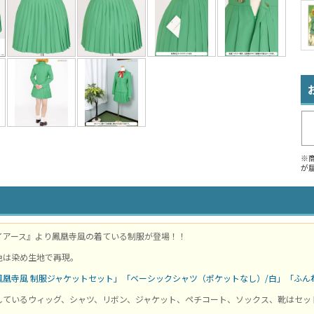
※
が
イアース』より鳳凰寺風の着ている制服が登場！！
色は染め生地で再現。
鳳凰寺風 制服ジャケットセット」
「ベーシックシャツ（ポケットなし）/白」
「ふん
しているウィッグ、シャツ、リボン、ジャケット、ペチコート、ソックス、靴はセッ