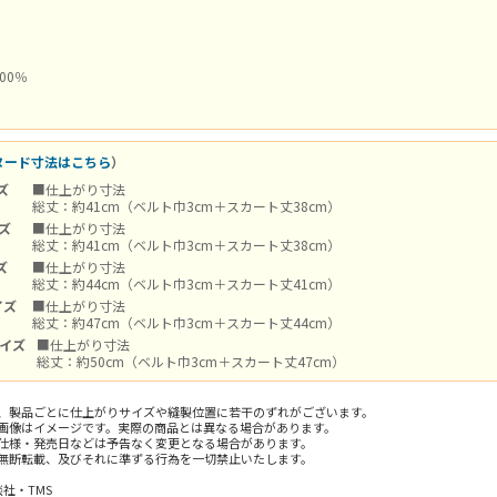
00％
n
ヌード寸法はこちら
）
ズ
■仕上がり寸法
総丈：約41cm（ベルト巾3cm＋スカート丈38cm）
イズ
■仕上がり寸法
総丈：約41cm（ベルト巾3cm＋スカート丈38cm）
ズ
■仕上がり寸法
総丈：約44cm（ベルト巾3cm＋スカート丈41cm）
イズ
■仕上がり寸法
総丈：約47cm（ベルト巾3cm＋スカート丈44cm）
サイズ
■仕上がり寸法
総丈：約50cm（ベルト巾3cm＋スカート丈47cm）
、製品ごとに仕上がりサイズや縫製位置に若干のずれがございます。
画像はイメージです。実際の商品とは異なる場合があります。
仕様・発売日などは予告なく変更となる場合があります。
無断転載、及びそれに準ずる行為を一切禁止いたします。
談社・TMS