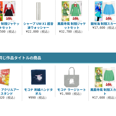
 制服ジャケッ
シャープ UW-X1 超音
鳳凰寺風 制服ジャケ
龍咲海 制服スカ
トセット
波ウォッシャー
ットセット
¥17,600（税込
,500（税込）
¥22,000（税込）
¥32,780（税込）
同じ作品タイトルの商品
 アクリルアー
モコナ 刺繍ハンドタ
モコナ ラージトート
鳳凰寺風 制服ス
トスタンド
オル
ト
¥1,980（税込）
,420（税込）
¥990（税込）
¥17,600（税込