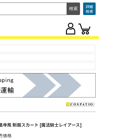
詳細
検索
凰寺風 制服スカート [魔法騎士レイアース]
売価格