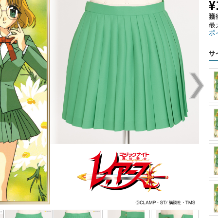
¥
獲
最
ポ
サ