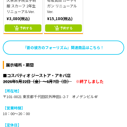
久奈浜学院女子制
有坂真白 カーディ
服 スカーフ 2年生
ガン リニューアル
リニューアルVer.
Ver.
¥3,080(税込)
¥15,180(税込)
予約する
予約する
『蒼の彼方のフォーリズム』関連商品はこちら！
展示場所・期間
■コスパティオ ジーストア・アキバ店
2026年5月22日（金）～6月7日（日）
※終了しました
【所在地】
〒101-0021 東京都千代田区外神田1-2-7 オノデンビル4F
【営業時間】
10：00～20：00
【定休日】