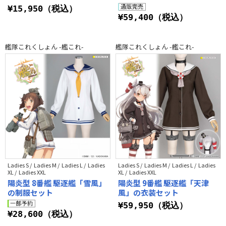
¥15,950（税込）
¥59,400（税込）
艦隊これくしょん -艦これ-
艦隊これくしょん -艦これ-
Ladies S / Ladies M / Ladies L / Ladies
Ladies S / Ladies M / Ladies L / Ladies
XL / Ladies XXL
XL / Ladies XXL
陽炎型 8番艦 駆逐艦「雪風」
陽炎型 9番艦 駆逐艦「天津
の制服セット
風」の衣装セット
¥59,950（税込）
¥28,600（税込）