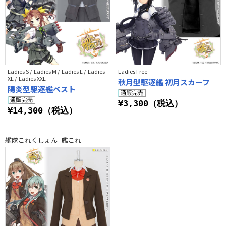
Ladies S / Ladies M / Ladies L / Ladies
Ladies Free
XL / Ladies XXL
秋月型駆逐艦 初月スカーフ
陽炎型駆逐艦ベスト
¥3,300（税込）
¥14,300（税込）
艦隊これくしょん -艦これ-