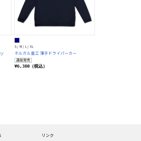
S / M / L / XL
ネルガル重工 薄手ドライパーカー
ツ
¥6,380（税込）
S
リンク