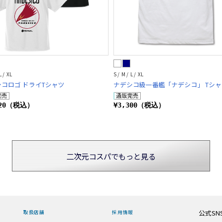
L / XL
S / M / L / XL
コロゴ ドライTシャツ
ナデシコ級一番艦「ナデシコ」 Tシャ
520（税込）
¥3,300（税込）
二次元コスパでもっと見る
公式SN
取扱店舗
採用情報