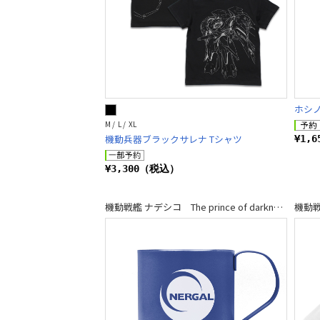
ホシ
M / L / XL
機動兵器ブラックサレナ Tシャツ
¥1,
¥3,300（税込）
機動戦艦 ナデシコ The prince of darkness
機動