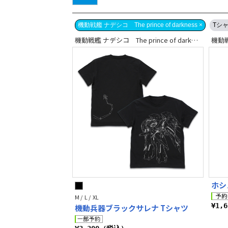
機動戦艦 ナデシコ The prince of darkness ×
Tシ
機動戦艦 ナデシコ The prince of darkness
ホシ
M / L / XL
¥1,
機動兵器ブラックサレナ Tシャツ