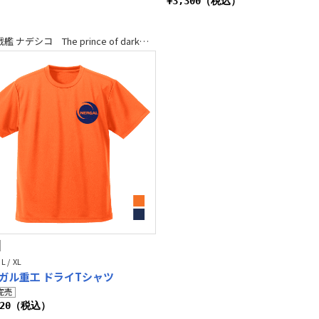
¥3,300（税込）
機動戦艦 ナデシコ The prince of darkness
 L / XL
ガル重工 ドライTシャツ
520（税込）