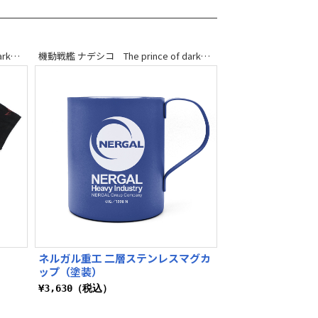
機動戦艦 ナデシコ The prince of darkness
機動戦艦 ナデシコ The prince of darkness
ネルガル重工 二層ステンレスマグカ
ップ（塗装）
¥3,630（税込）