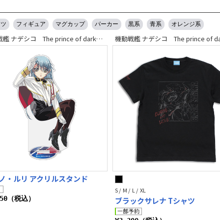
ャツ
フィギュア
マグカップ
パーカー
黒系
青系
オレンジ系
機動戦艦 ナデシコ The prince of darkness
ノ・ルリ アクリルスタンド
S / M / L / XL
650（税込）
ブラックサレナ Tシャツ