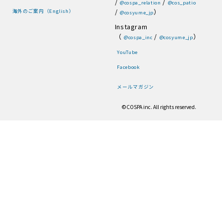
/
/
@cospa_relation
@cos_patio
/
）
海外のご案内（English）
@cosyume_jp
Instagram
（
/
）
@cospa_inc
@cosyume_jp
YouTube
Facebook
メールマガジン
©COSPA inc. All rights reserved.