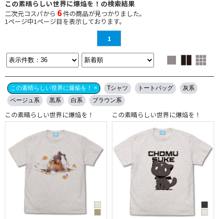
この素晴らしい世界に爆焔を！の検索結果
6
二次元コスパから
件の商品が見つかりました。
1
ページ中
1
ページ目を表示しております。
1
この素晴らしい世界に爆焔を！ ×
Tシャツ
トートバッグ
灰系
ベージュ系
黒系
白系
ブラウン系
この素晴らしい世界に爆焔を！
この素晴らしい世界に爆焔を！