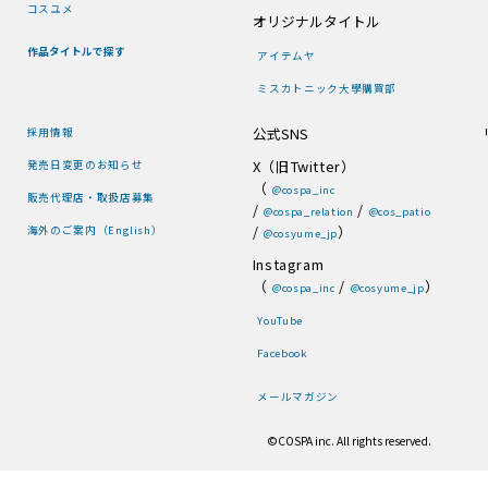
コスユメ
オリジナルタイトル
作品タイトルで探す
アイテムヤ
ミスカトニック大學購買部
公式SNS
採用情報
X（旧Twitter）
発売日変更のお知らせ
（
@cospa_inc
販売代理店・取扱店募集
/
/
@cospa_relation
@cos_patio
/
）
海外のご案内（English）
@cosyume_jp
Instagram
（
/
）
@cospa_inc
@cosyume_jp
YouTube
Facebook
メールマガジン
©COSPA inc. All rights reserved.