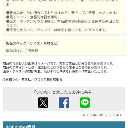
よ！
●新食品衛生法に適合しておりますので、安心してご使用いただけます。
●電子レンジ・食器洗浄器使用可。
●直火・オーブンでのご使用は、本品破損や絵柄部分が変色する原因とな
ります。
●研磨付きタワシ・クレンザーは表面を傷つけることがあります。
製品スペック（サイズ・素材など）
直径16.3cm / 陶器製
商品の写真および画像はイメージです。実際の商品とは異なる場合があります。
商品のデザイン・仕様・発売日などは予告なく変更となる場合があります。
画像・テキストの無断転載、及びそれに準ずる行為を一切禁止いたします。
©蒼樹うめ・芳文社／ひだまり荘管理組合
「いいね」と思ったら友達に共有！
4531894401858 / 7730-474
おすすめの商品