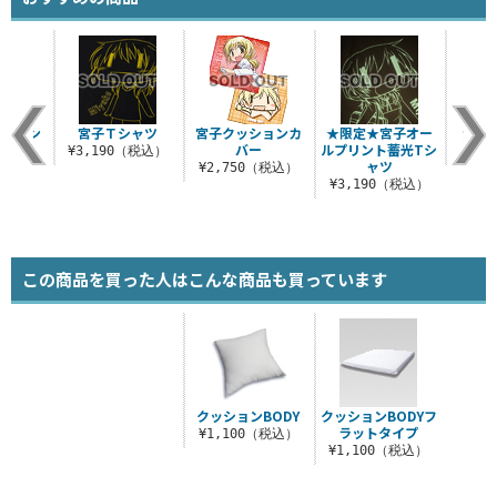
ルプリン
宮子Ｔシャツ
宮子クッションカ
★限定★宮子オー
沙英
ャツ
バー
ルプリント蓄光Tシ
¥3,190（税込）
¥8
ャツ
（税込）
¥2,750（税込）
¥3,190（税込）
この商品を買った人はこんな商品も買っています
クッションBODY
クッションBODYフ
ラットタイプ
¥1,100（税込）
¥1,100（税込）