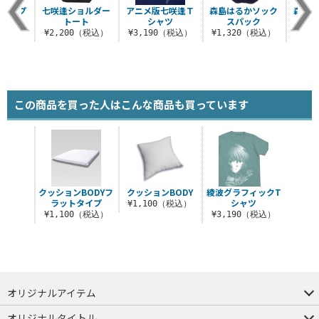
トラップ
七咲逢ショルダー
アニメ版七咲逢Ｔ
森島はるかソック
森島
トート
シャツ
スパック
税込）
¥2,200（税込）
¥3,190（税込）
¥1,320（税込）
¥8
この商品を買った人はこんな商品も買っています
クッションBODYフ
クッションBODY
綾波グラフィックT
ラットタイプ
シャツ
¥1,100（税込）
¥1,100（税込）
¥3,190（税込）
オリジナルアイテム
つままれ
つかまれ
ピョコッテ
オリジナルタイトル