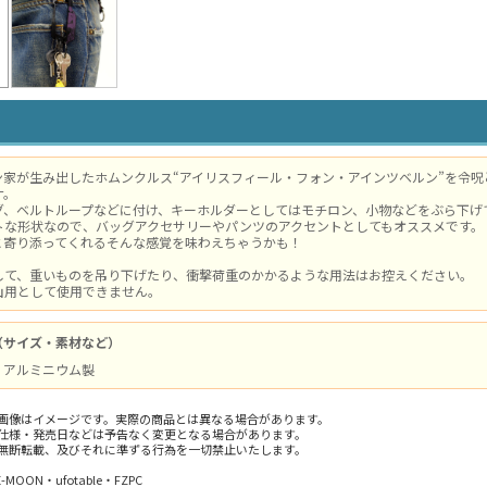
ン家が生み出したホムンクルス“アイリスフィール・フォン・アインツベルン”を令
ナ。
グ、ベルトループなどに付け、キーホルダーとしてはモチロン、小物などをぶら下げ
トな形状なので、バッグアクセサリーやパンツのアクセントとしてもオススメです。
と寄り添ってくれるそんな感覚を味わえちゃうかも！
して、重いものを吊り下げたり、衝撃荷重のかかるような用法はお控えください。
山用として使用できません。
（サイズ・素材など）
 / アルミニウム製
画像はイメージです。実際の商品とは異なる場合があります。
仕様・発売日などは予告なく変更となる場合があります。
無断転載、及びそれに準ずる行為を一切禁止いたします。
PE-MOON・ufotable・FZPC