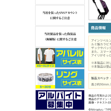
商品情報
アインツベル
ルミ製カラビ
ザックやバッ
また、スマー
アイリがそっ
※本製品に対
※本製品は登
製品スペック
高さ約90mm
商品の写真および
商品のデザイン・
画像・テキストの
©Nitroplus／TY