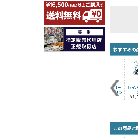
おすすめの
フ
Fate/Zeroウェイバ
Fate/Zeroアーチャ
Fate/Zeroセイバー
セイ
プ
ー カラビナ
ー モバイルポーチ
フルグラフィックTシ
ャツ
¥1,100（税込）
¥1,320（税込）
¥1
¥6,600（税込）
この商品と