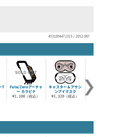
4531894472315 / 2052-067
ーT
Fate/Zeroアーチャ
キャスター＆アサシ
アイリスフィールつ
Fat
ー カラビナ
ンアイマスク
ままれストラップ
スト
）
¥1,100（税込）
¥1,320（税込）
¥660（税込）
¥1