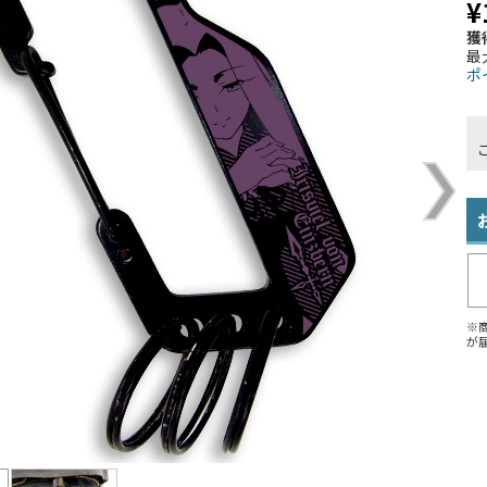
¥
獲
最
ポ
※
が