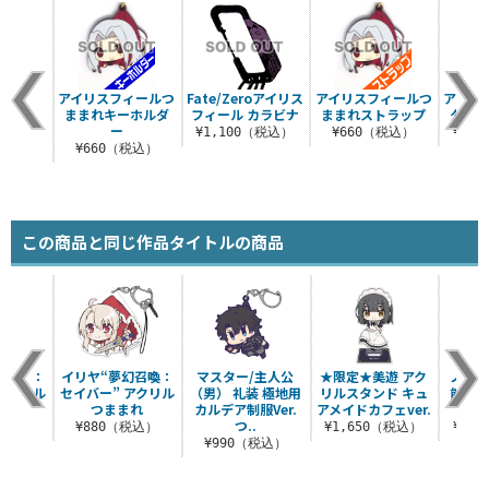
アイリスフィールつ
Fate/Zeroアイリス
アイリスフィールつ
アイリ
ままれキーホルダ
フィール カラビナ
ままれストラップ
タつき
ー
¥1,100（税込）
¥660（税込）
¥1,
¥660（税込）
この商品と同じ作品タイトルの商品
幻召喚：
イリヤ“夢幻召喚：
マスター/主人公
★限定★美遊 アク
ノッ
アクリル
セイバー” アクリル
（男） 礼装 極地用
リルスタンド キュ
能寺
まれ
つままれ
カルデア制服Ver.
アメイドカフェver.
ト
つ..
税込）
¥880（税込）
¥1,650（税込）
¥3,
¥990（税込）