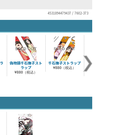
4531894479437 / 7602-373
ラ
偽物語千石撫子スト
千石撫子ストラップ
まよいマイマイ手ぬ
忍野
ラップ
ぐい
¥880（税込）
¥880（税込）
¥1,100（税込）
¥3