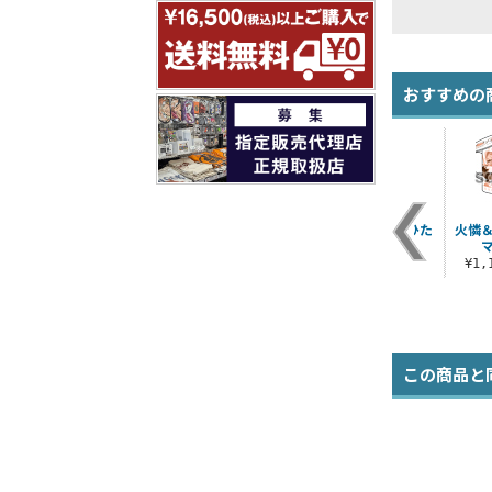
おすすめの
ッ
千石撫子フタつきマ
偽物語八九寺真宵ス
偽物語戦場ヶ原ひた
火憐
グカップ
トラップ
ぎストラップ
¥1,100（税込）
¥880（税込）
¥880（税込）
¥1
この商品と