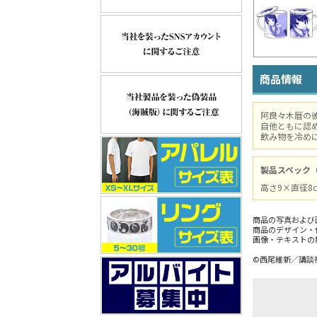
商品情報
阿良々木暦の
自他ともに認
飲み物を冷め
製品スペック
高さ9×直径8c
商品の写真および
商品のデザイン・
画像・テキストの
©西尾維新／講談