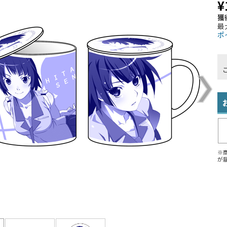
¥
獲
最
ポ
※
が