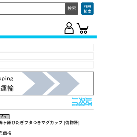
詳細
検索
場ヶ原ひたぎフタつきマグカップ [偽物語]
売価格