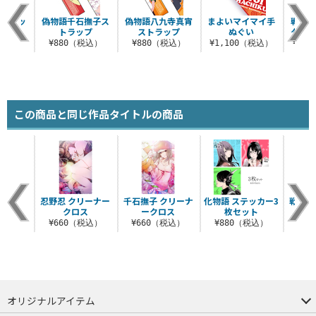
ストラッ
偽物語千石撫子ス
偽物語八九寺真宵
まよいマイマイ手
戦場
トラップ
ストラップ
ぬぐい
タつ
税込）
¥880（税込）
¥880（税込）
¥1,100（税込）
¥1,
この商品と同じ作品タイトルの商品
忍野忍 クリーナー
千石撫子 クリーナ
化物語 ステッカー3
戦場ヶ
クロス
ークロス
枚セット
リー
¥660（税込）
¥660（税込）
¥880（税込）
¥6
オリジナルアイテム