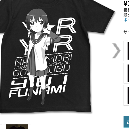
¥
獲
最
ポ
サ