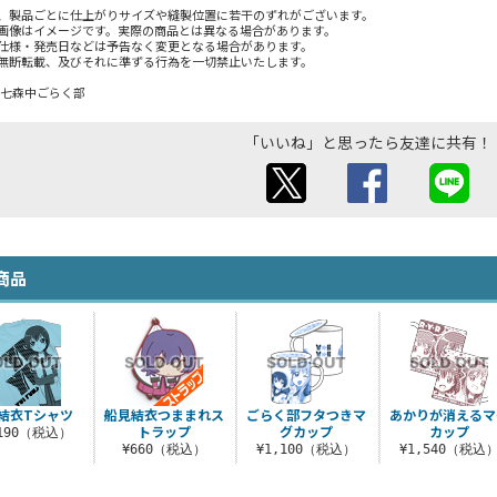
、製品ごとに仕上がりサイズや縫製位置に若干のずれがございます。
画像はイメージです。実際の商品とは異なる場合があります。
仕様・発売日などは予告なく変更となる場合があります。
無断転載、及びそれに準ずる行為を一切禁止いたします。
・七森中ごらく部
「いいね」と思ったら友達に共有！
商品
結衣Tシャツ
船見結衣つままれス
ごらく部フタつきマ
あかりが消えるマ
トラップ
グカップ
カップ
,190（税込）
¥660（税込）
¥1,100（税込）
¥1,540（税込