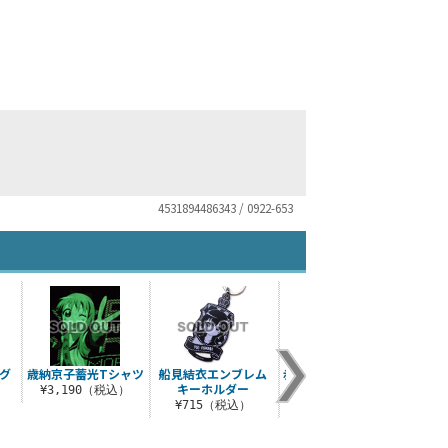
4531894486343 / 0922-653
グ
歳納京子蓄光Tシャツ
船見結衣エンブレム
赤座あかり蓄光Tシャ
船見
キーホルダー
ツ
¥3,190（税込）
¥1
）
¥715（税込）
¥3,190（税込）