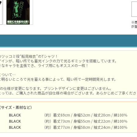
※
が
ツッコミ役“船見結衣”のTシャツ！
ザインが、暗い所でも蓄光インクの力で光るギミックを搭載しています。
きなキャラを主張でき、ライブ用にもオススメの一枚！
について…
に明るいところで光を蓄える事によって、暗い所で一定時間発光します。
体の仕様が変更になります。プリントデザインに変更はございません。
よっては、ご購入された商品が旧仕様の場合がございます。あらかじめご了承ください。
（サイズ・素材など）
BLACK
（約）着丈69cm / 身幅52cm / 袖丈20cm / 綿100％
BLACK
（約）着丈73cm / 身幅55cm / 袖丈22cm / 綿100％
BLACK
（約）着丈77cm / 身幅58cm / 袖丈24cm / 綿100％