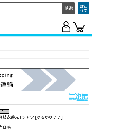
詳細
検索
見結衣蓄光Tシャツ [ゆるゆり♪♪]
売価格