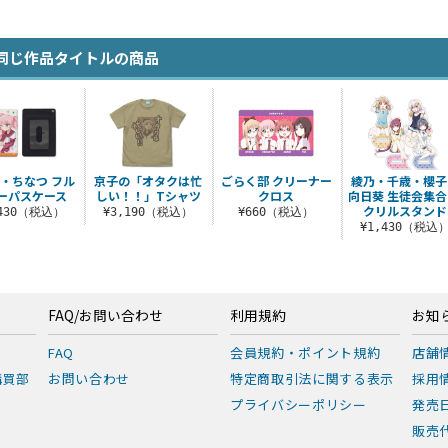
同じ作品タイトルの商品
・ちなつ フル
京子の「オタクは忙
ごらく部 クリーナー
綾乃・千歳・櫻子
ーパスケース
しい！！」Tシャツ
クロス
向日葵 生徒会集合
クリルスタンド
,430（税込）
¥3,190（税込）
¥660（税込）
¥1,430（税込
FAQ/お問い合わせ
利用規約
お知
FAQ
会員規約・ポイント規約
店舗
購買部
お問い合わせ
特定商取引法に関する表示
採用
プライバシーポリシー
発売
販売