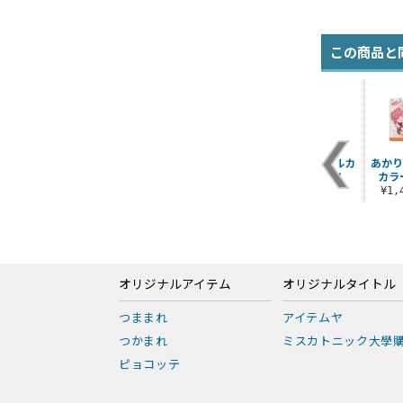
この商品と
あかり・京子・結
あかり・京子 フルカ
あかり
衣・ちなつ ごらく部
ラーパスケース
カラ
集合 アクリルスタン
¥1,430（税込）
¥1
ド
¥1,430（税込）
オリジナルアイテム
オリジナルタイトル
つままれ
アイテムヤ
つかまれ
ミスカトニック大學
ピョコッテ