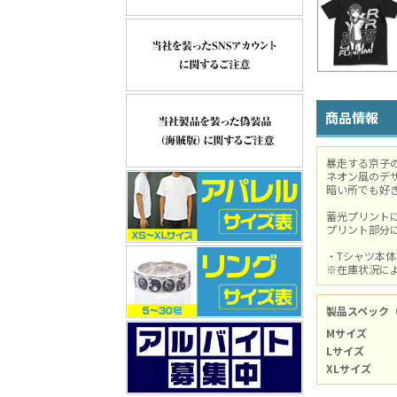
商品情報
暴走する京子の
ネオン風のデ
暗い所でも好
蓄光プリント
プリント部分
・Tシャツ本
※在庫状況に
製品スペック
Mサイズ
Lサイズ
XLサイズ