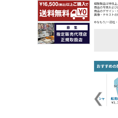
縫製製品は特性上
商品の写真および
商品のデザイン・
画像・テキストの
©なもり/一迅社
おすすめの
ー
船見結衣スムース抱
船見結衣つままれキ
吉川ちなつ蓄光Tシャ
船見
き枕カバー
ーホルダー
ツ
¥3
¥9,900（税込）
¥660（税込）
¥3,190（税込）