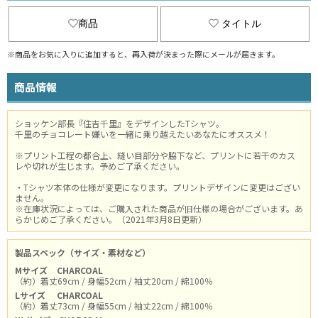
商品
タイトル
※商品をお気に入りに追加すると、再入荷が決まった際にメールが届きます。
商品情報
ショッケン部長『住吉千里』をデザインしたTシャツ。
千里のチョコレート嫌いを一緒に乗り越えたいあなたにオススメ！
※プリント工程の都合上、縫い目部分や脇下など、プリントに若干のカス
レや切れが生じます。予めご了承ください。
・Tシャツ本体の仕様が変更になります。プリントデザインに変更はござい
ません。
※在庫状況によっては、ご購入された商品が旧仕様の場合がございます。あ
らかじめご了承ください。（2021年3月8日更新）
製品スペック（サイズ・素材など）
Mサイズ
CHARCOAL
（約）着丈69cm / 身幅52cm / 袖丈20cm / 綿100％
Lサイズ
CHARCOAL
（約）着丈73cm / 身幅55cm / 袖丈22cm / 綿100％