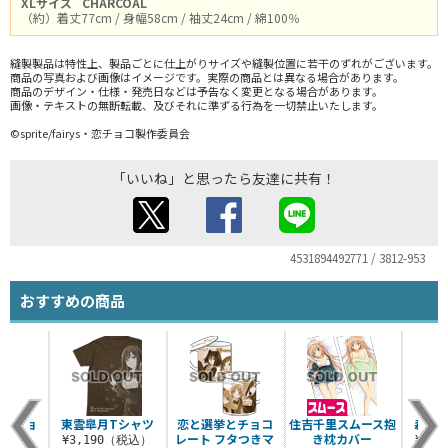
XLサイズ
CHARCOAL
（約）着丈77cm / 身幅58cm / 袖丈24cm / 綿100％
縫製製品は特性上、製品ごとに仕上がりサイズや縫製位置に若干のずれがございます。
商品の写真および画像はイメージです。実際の商品とは異なる場合があります。
商品のデザイン・仕様・発売日などは予告なく変更となる場合があります。
画像・テキストの無断転載、及びそれに準ずる行為を一切禁止いたします。
©sprite/fairys・恋チョコ製作委員会
「いいね」と思ったら友達に共有！
4531894492771 / 3812-953
おすすめの商品
クッショ
東雲皐月Tシャツ
恋と選挙とチョコ
住吉千里スムース抱
森下
バー
レート フタつきマ
き枕カバー
¥3,190（税込）
¥3,