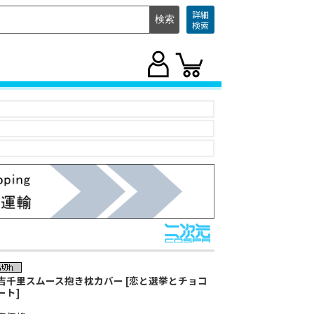
詳細
検索
吉千里スムース抱き枕カバー [恋と選挙とチョコ
ート]