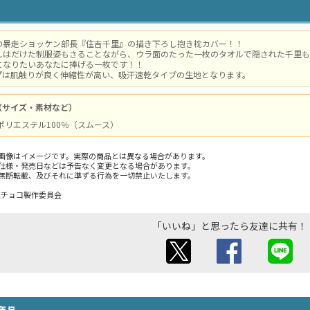
の暴走ショッケン部長『住吉千里』の描き下ろし抱き枕カバー！！
しはだけた制服姿もさることながら、ウラ面のたった一枚のタオルで隠された千里も
になりたいあなたに捧げる一枚です！！
プは肌触りが良く伸縮性が高い、吸汗速乾タイプの生地となります。
（サイズ・素材など）
 / ポリエステル100％（スムース）
画像はイメージです。実際の商品とは異なる場合があります。
仕様・発売日などは予告なく変更となる場合があります。
無断転載、及びそれに準ずる行為を一切禁止いたします。
ys・恋チョコ製作委員会
「いいね」と思ったら友達に共有！