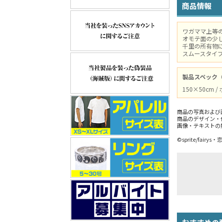
商品情報
ワガママ上等
オモテ面の少
千里の所有物
スムースタイ
製品スペック
150×50cm
商品の写真および
商品のデザイン・
画像・テキストの
©sprite/fair