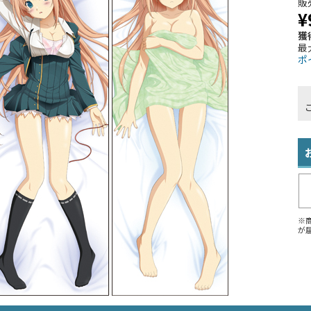
販
¥
獲
最
ポ
※
が