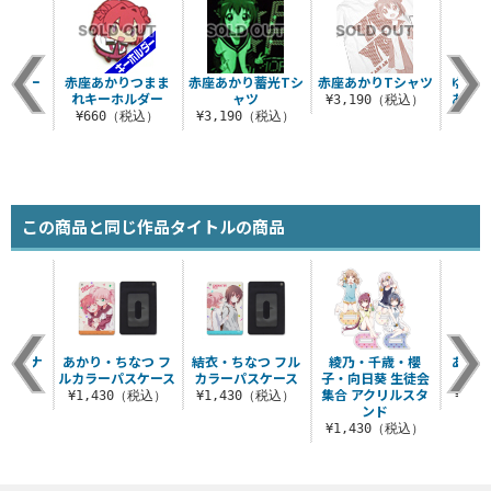
りクリー
赤座あかりつまま
赤座あかり蓄光Tシ
赤座あかりTシャツ
ゆるゆ
ロス
れキーホルダー
ャツ
あかり
¥3,190（税込）
税込）
¥660（税込）
¥3,190（税込）
¥8
この商品と同じ作品タイトルの商品
クリーナ
あかり・ちなつ フ
結衣・ちなつ フル
綾乃・千歳・櫻
あかり
ロス
ルカラーパスケース
カラーパスケース
子・向日葵 生徒会
集合 アクリルスタ
税込）
¥1,430（税込）
¥1,430（税込）
¥3,
ンド
¥1,430（税込）