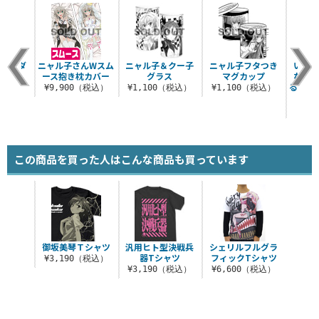
ショルダ
ニャル子さんWスム
ニャル子＆クー子
ニャル子フタつき
いつも
ート
ース抱き枕カバー
グラス
マグカップ
なたの
る混沌
（税込）
¥9,900（税込）
¥1,100（税込）
¥1,100（税込）
¥8
この商品を買った人はこんな商品も買っています
御坂美琴Ｔシャツ
汎用ヒト型決戦兵
シェリルフルグラ
器Tシャツ
フィックTシャツ
¥3,190（税込）
¥3,190（税込）
¥6,600（税込）