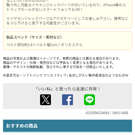
などに付けるのもGOOD！
取り外し可能なイヤホンジャックパーツが付いているので、iPhone等のス
トラップホールのないスマートフォンでもOK！
※イヤホンジャックパーツはアクセサリーとしてお楽しみ下さい。携帯など
をぶら下げると落下する可能性がございます。
製品スペック（サイズ・素材など）
ベルト部分約14×ベルト幅2cm / ポリエステル
商品の写真および画像はイメージです。実際の商品とは異なる場合があります。
商品のデザイン・仕様・発売日などは予告なく変更となる場合があります。
画像・テキストの無断転載、及びそれに準ずる行為を一切禁止いたします。
©逢空万太・ソフトバンク クリエイティブ / 名状しがたい製作委員会のようなものＷ
「いいね」と思ったら友達に共有！
4531894524649 / 0943-0488
おすすめの商品