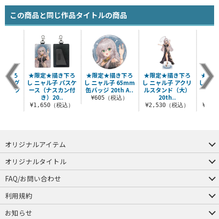
この商品と同じ作品タイトルの商品
描き下ろ
★限定★描き下ろ
★限定★描き下ろ
★限定★描き下ろ
★限定
 フルグ
し ニャル子 パスケ
し ニャル子 65mm
し ニャル子 アクリ
し ニャ
Tシャツ
ース（ナスカン付
缶バッジ 20th A..
ルスタンド（大）
ンバ
き）20..
20th..
2
¥605（税込）
（税込）
¥1,650（税込）
¥2,530（税込）
¥6,
オリジナルアイテム
つままれ
つかまれ
ピョコッテ
オリジナルタイトル
アイテムヤ
ミスカトニック大學購買部
FAQ/お問い合わせ
FAQ
お問い合わせ
利用規約
会員規約・ポイント規約
特定商取引法に関する表示
プライバシーポリシー
お知らせ