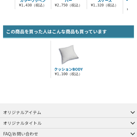
ダー
カラーワッペン
バー
スケース
ーバッ
ナー
税込）
¥1,430（税込）
¥2,750（税込）
¥1,320（税込）
¥3,
この商品を買った人はこんな商品も買っています
クッションBODY
¥1,100（税込）
オリジナルアイテム
つままれ
つかまれ
ピョコッテ
オリジナルタイトル
アイテムヤ
ミスカトニック大學購買部
FAQ/お問い合わせ