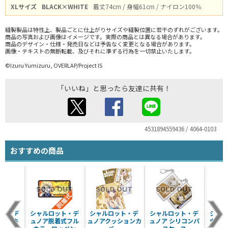
XLサイズ
BLACK×WHITE
着丈74cm / 身幅61cm / ナイロン100％
縫製製品は特性上、製品ごとに仕上がりサイズや縫製位置に若干のずれがございます。
商品の写真および画像はイメージです。実際の商品とは異なる場合があります。
商品のデザイン・仕様・発売日などは予告なく変更となる場合があります。
画像・テキストの無断転載、及びそれに準ずる行為を一切禁止いたします。
©Izuru Yumizuru, OVERLAP/Project IS
「いいね」と思ったら友達に共有！
4531894559436 / 4064-0103
おすすめの商品
ット・デ
シャルロット・デ
シャルロット・デ
シャルロット・デ
シャル
ままれキ
ュノア脱着式フル
ュノアクッションカ
ュノア シリコンパ
ウラ着