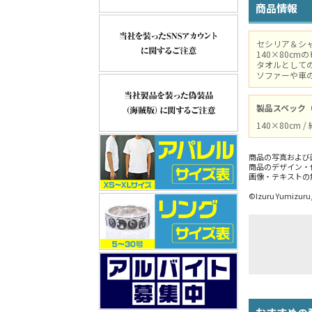
商品情報
セシリア＆シ
140×80c
タオルとして
ソファーや車
製品スペック
140×80cm /
商品の写真および
商品のデザイン・
画像・テキストの
©Izuru Yumizuru,