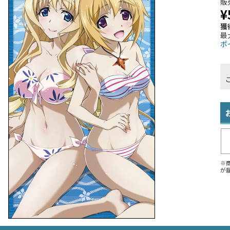
販
¥
獲
最
ポ
※
が