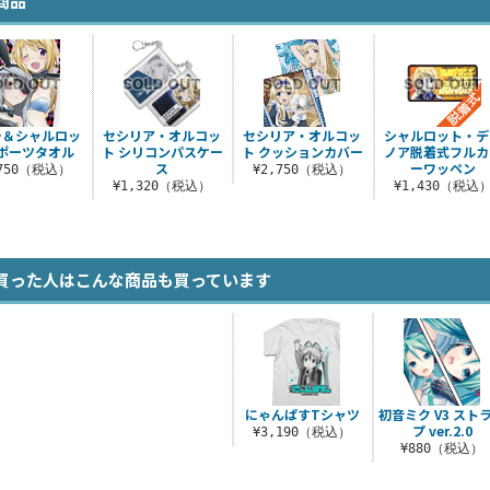
商品
ラ＆シャルロッ
セシリア・オルコッ
セシリア・オルコッ
シャルロット・デ
ポーツタオル
ト シリコンパスケー
ト クッションカバー
ノア脱着式フルカ
ス
ーワッペン
,750（税込）
¥2,750（税込）
¥1,320（税込）
¥1,430（税込
買った人はこんな商品も買っています
にゃんぱすTシャツ
初音ミク V3 スト
プ ver.2.0
¥3,190（税込）
¥880（税込）