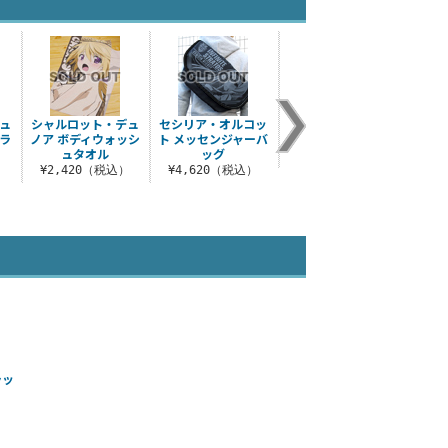
ュ
シャルロット・デュ
セシリア・オルコッ
シャルロット・デュ
セシ
ラ
ノア ボディウォッシ
ト メッセンジャーバ
ノア メガネケース
ト脱
ュタオル
ッグ
¥1,540（税込）
）
¥2,420（税込）
¥4,620（税込）
¥1
ラッ