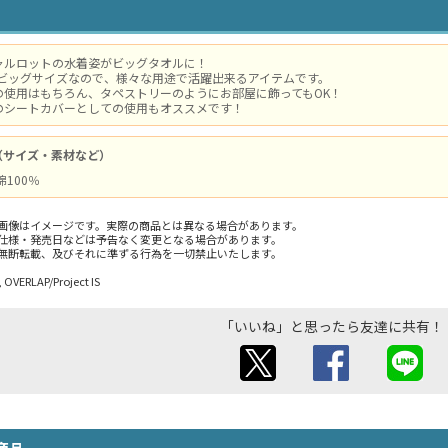
ャルロットの水着姿がビッグタオルに！
mのビッグサイズなので、様々な用途で活躍出来るアイテムです。
の使用はもちろん、タペストリーのようにお部屋に飾ってもOK！
のシートカバーとしての使用もオススメです！
（サイズ・素材など）
 綿100％
画像はイメージです。実際の商品とは異なる場合があります。
仕様・発売日などは予告なく変更となる場合があります。
無断転載、及びそれに準ずる行為を一切禁止いたします。
 OVERLAP/Project IS
「いいね」と思ったら友達に共有！