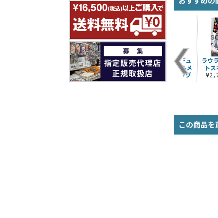
おすすめの
ッ
シャルロット・デュ
シャルロット・デュ
シャルロット・デュ
ラウ
ッ
ノア ジーンズ
ノア シリコンパスケ
ノア リバーシブルメ
トス
グ
ース
ッセンジャーバッグ
¥12,100（税込）
¥2
¥1,320（税込）
¥7,040（税込）
この商品を