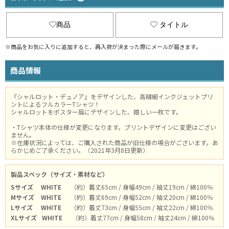
商品
タイトル
※商品をお気に入りに追加すると、再入荷が決まった際にメールが届きます。
商品情報
『シャルロット・デュノア』をデザインした、高精細インクジェットプリ
ントによるフルカラーTシャツ！
シャルロットをポスター風にデザインした、嬉しい一枚です。
・Tシャツ本体の仕様が変更になります。プリントデザインに変更はござい
ません。
※在庫状況によっては、ご購入された商品が旧仕様の場合がございます。あ
らかじめご了承ください。（2021年3月8日更新）
製品スペック（サイズ・素材など）
Sサイズ
WHITE
（約）着丈65cm / 身幅49cm / 袖丈19cm / 綿100％
Mサイズ
WHITE
（約）着丈69cm / 身幅52cm / 袖丈20cm / 綿100％
Lサイズ
WHITE
（約）着丈73cm / 身幅55cm / 袖丈22cm / 綿100％
XLサイズ
WHITE
（約）着丈77cm / 身幅58cm / 袖丈24cm / 綿100％