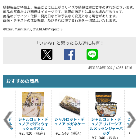
縫製製品は特性上、製品ごとに仕上がりサイズや縫製位置に若干のずれがございます。
商品の写真および画像はイメージです。実際の商品とは異なる場合があります。
商品のデザイン・仕様・発売日などは予告なく変更となる場合があります。
画像・テキストの無断転載、及びそれに準ずる行為を一切禁止いたします。
©Izuru Yumizuru, OVERLAP/Project IS
「いいね」と思ったら友達に共有！
4531894651024 / 4065-1816
おすすめの商品
ット・デ
シャルロット・デ
シャルロット・デ
シャルロット・デ
シャル
ロピカル
ュノア ボディウォ
ュノア メガネケー
ュノア リバーシブ
ュノア 
ャーバッ
ッシュタオル
ス
ルメッセンジャーバ
ビッ
ッグ
¥2,420（税込）
¥1,540（税込）
¥5,
（税込）
¥7,040（税込）