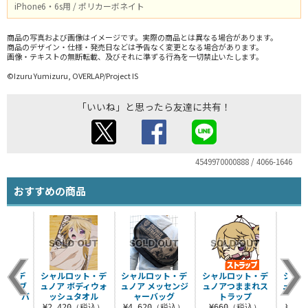
iPhone6・6s用 / ポリカーボネイト
商品の写真および画像はイメージです。実際の商品とは異なる場合があります。
商品のデザイン・仕様・発売日などは予告なく変更となる場合があります。
画像・テキストの無断転載、及びそれに準ずる行為を一切禁止いたします。
©Izuru Yumizuru, OVERLAP/Project IS
「いいね」と思ったら友達に共有！
4549970000888 / 4066-1646
おすすめの商品
ット・デ
シャルロット・デ
シャルロット・デ
シャルロット・デ
シャル
バーシブ
ュノア ボディウォ
ュノア メッセンジ
ュノアつままれス
ュノア
ジャーバ
ッシュタオル
ャーバッグ
トラップ
グ
¥2,420（税込）
¥4,620（税込）
¥660（税込）
¥4,