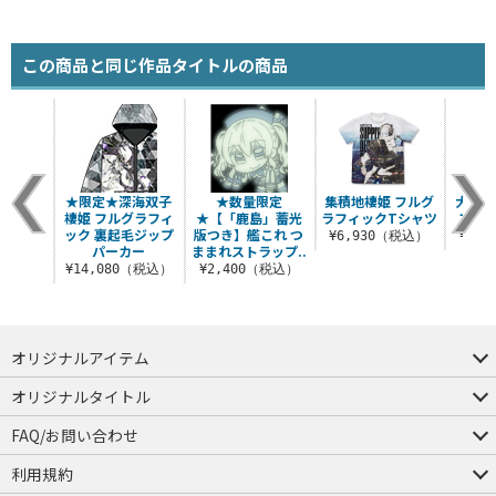
この商品と同じ作品タイトルの商品
んぶり
★限定★深海双子
★数量限定
集積地棲姫 フルグ
大和改
棲姫 フルグラフィ
★【「鹿島」蓄光
ラフィックTシャツ
フィ
（税込）
ック 裏起毛ジップ
版つき】艦これ つ
¥6,930（税込）
¥6,
パーカー
ままれストラップ..
¥14,080（税込）
¥2,400（税込）
オリジナルアイテム
つままれ
つかまれ
ピョコッテ
オリジナルタイトル
アイテムヤ
ミスカトニック大學購買部
FAQ/お問い合わせ
FAQ
お問い合わせ
利用規約