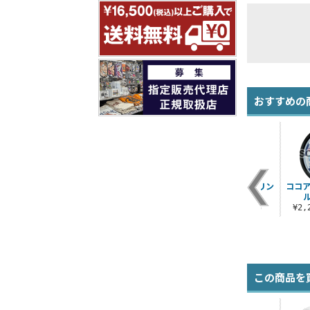
おすすめの
T
千夜＆ココア ビッグ
ココア パーカー
ココア オールプリン
ココア
タオル
トTシャツ
¥6,600（税込）
）
¥5,280（税込）
¥3,190（税込）
¥2
この商品を