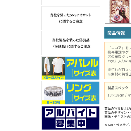
商品情報
「ココア」を
携帯電話やゲ
ズの布製クリ
お気に入りの
※汚れが目立
※素材の特性
製品スペック
13×18cm
商品の写真および
商品のデザイン・
画像・テキストの
© Koi・芳文社