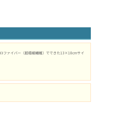
ファイバー（超極細繊維）でできた13×18cmサイ