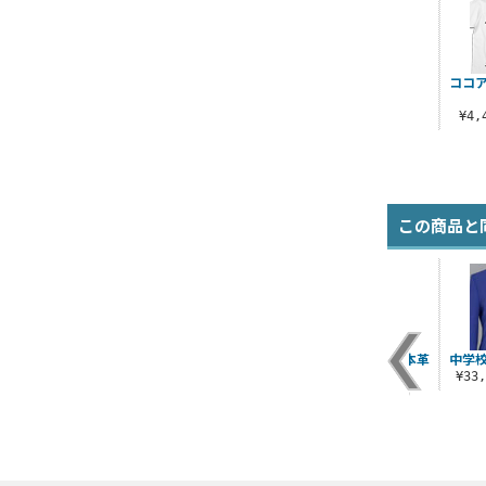
ココア
¥4
この商品と
ッ
★限定★チノ フルグ
シャロ フルカラーT
ラビットハウス 本革
中学
ラフィックパーカー
シャツ
キーケース
¥33
）
¥15,180（税込）
¥4,400（税込）
¥3,300（税込）