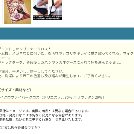
プリントしたクリーナークロス！
ーム機、メガネなどに付いた、脂汚れやホコリをキレイに拭き取ってくれる、マイクロ
ーナー。
キャラクターを、普段使うカバンやメガネケースに入れて持ち運んじゃおう。
つ場合、手洗いし、陰干ししてください。
上、洗濯により若干の色落ち及び縮みが発生します、ご了承ください。
（サイズ・素材など）
 / マイクロファイバークロス（ポリエステル80％ ポリウレタン20％）
画像はイメージです。実際の商品とは異なる場合があります。
仕様・発売日などは予告なく変更となる場合があります。
無断転載、及びそれに準ずる行為を一切禁止いたします。
／ご注文は製作委員会ですか？