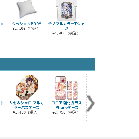
ショ
クッションBODY
チノフルカラーTシャ
ツ
¥1,100（税込）
）
¥4,400（税込）
ント
リゼ＆シャロ フルカ
ココア 強化ガラス
ご注文はうさぎです
シャ
ラーパスケース
iPhoneケース
か？フタつきマグカ
ップ
）
¥1,430（税込）
¥2,750（税込）
¥3
¥1,100（税込）