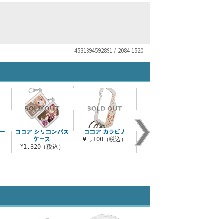
4531894592891 / 2084-1520
ー
ココア シリコンパス
ココア カラビナ
ココア メッセンジャ
コ
ケース
ーバッグ
）
¥1,100（税込）
¥2
¥1,320（税込）
¥4,620（税込）