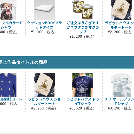
 フルカラーT
クッションBODYフラ
ご注文はうさぎです
ラビットハウス 
シャツ
ットタイプ
か？フタつきマグカ
ルダートート
ップ
,400（税込）
¥1,100（税込）
¥2,200（税込
¥1,100（税込）
同じ作品タイトルの商品
校冬制服コート
ラビットハウス ショ
ラビットハウス ドラ
チノ オールプリ
ルダートート
イTシャツ
Tシャツ
,000（税込）
¥2,200（税込）
¥3,520（税込）
¥3,190（税込