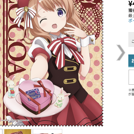
¥
獲
最
ポ
※
が