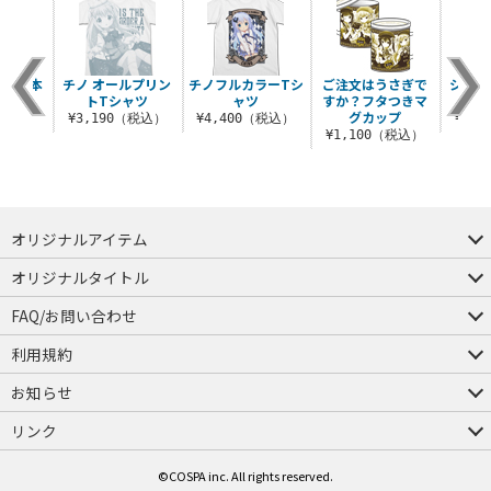
ウス 本
チノ オールプリン
チノフルカラーTシ
ご注文はうさぎで
シャロ
ケース
トTシャツ
ャツ
すか？フタつきマ
ン
グカップ
（税込）
¥3,190（税込）
¥4,400（税込）
¥3,
¥1,100（税込）
オリジナルアイテム
つままれ
つかまれ
ピョコッテ
オリジナルタイトル
アイテムヤ
ミスカトニック大學購買部
FAQ/お問い合わせ
FAQ
お問い合わせ
利用規約
会員規約・ポイント規約
特定商取引法に関する表示
プライバシーポリシー
お知らせ
店舗情報
採用情報
発売日変更のお知らせ
販売代理店・取扱店募集
海外のご案内（English）
リンク
コスパグループ
ジーストア・ドット・コム
©COSPA inc. All rights reserved.