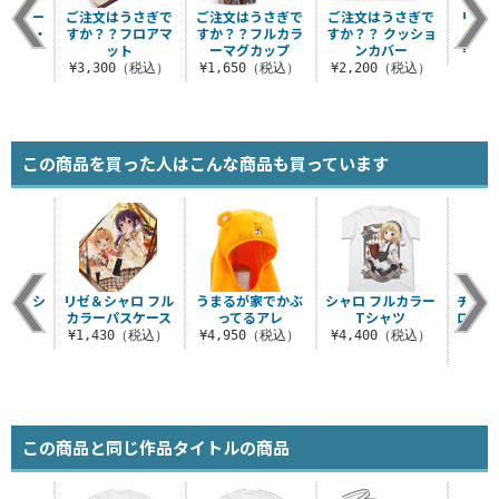
バンパー
ご注文はうさぎで
ご注文はうさぎで
ご注文はうさぎで
リゼi
ース [X・
すか？？フロアマ
すか？？フルカラ
すか？？ クッショ
用]
ット
ーマグカップ
ンカバー
¥2,
（税込）
¥3,300（税込）
¥1,650（税込）
¥2,200（税込）
この商品を買った人はこんな商品も買っています
ラーTシ
リゼ＆シャロ フル
うまるが家でかぶ
シャロ フルカラー
チノ 
ツ
カラーパスケース
ってるアレ
Tシャツ
ロス 
（税込）
¥1,430（税込）
¥4,950（税込）
¥4,400（税込）
¥6
この商品と同じ作品タイトルの商品