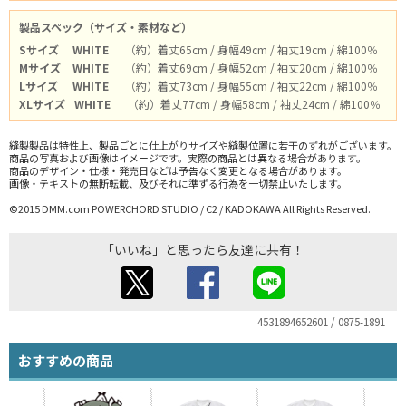
製品スペック（サイズ・素材など）
Sサイズ
WHITE
（約）着丈65cm / 身幅49cm / 袖丈19cm / 綿100％
Mサイズ
WHITE
（約）着丈69cm / 身幅52cm / 袖丈20cm / 綿100％
Lサイズ
WHITE
（約）着丈73cm / 身幅55cm / 袖丈22cm / 綿100％
XLサイズ
WHITE
（約）着丈77cm / 身幅58cm / 袖丈24cm / 綿100％
縫製製品は特性上、製品ごとに仕上がりサイズや縫製位置に若干のずれがございます。
商品の写真および画像はイメージです。実際の商品とは異なる場合があります。
商品のデザイン・仕様・発売日などは予告なく変更となる場合があります。
画像・テキストの無断転載、及びそれに準ずる行為を一切禁止いたします。
©2015 DMM.com POWERCHORD STUDIO / C2 / KADOKAWA All Rights Reserved.
「いいね」と思ったら友達に共有！
4531894652601 / 0875-1891
おすすめの商品