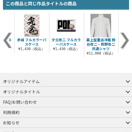
この商品と同じ作品タイトルの商品
ラーパス
赤城 フルカラーパ
夕立改二 フルカラ
最上型重巡洋艦 鈴
レンジ
ス
スケース
ーパスケース
谷改二・熊野改二
10!
共通シャツ
（税込）
¥1,430（税込）
¥1,430（税込）
¥3,
¥11,000（税込）
オリジナルアイテム
つままれ
つかまれ
ピョコッテ
オリジナルタイトル
アイテムヤ
ミスカトニック大學購買部
FAQ/お問い合わせ
FAQ
お問い合わせ
利用規約
会員規約・ポイント規約
特定商取引法に関する表示
プライバシーポリシー
お知らせ
店舗情報
採用情報
発売日変更のお知らせ
販売代理店・取扱店募集
海外のご案内（English）