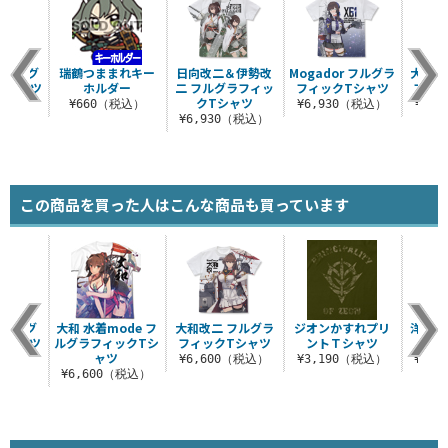
 フルグ
瑞鶴つままれキー
日向改二＆伊勢改
Mogador フルグラ
大和改
Tシャツ
ホルダー
二 フルグラフィッ
フィックTシャツ
フィ
クTシャツ
（税込）
¥660（税込）
¥6,930（税込）
¥6,
¥6,930（税込）
この商品を買った人はこんな商品も買っています
いビッグ
大和 水着mode フ
大和改二 フルグラ
ジオンかすれプリ
洋上補
Tシャツ
ルグラフィックTシ
フィックTシャツ
ントＴシャツ
マ
ャツ
（税込）
¥6,600（税込）
¥3,190（税込）
¥3,
¥6,600（税込）