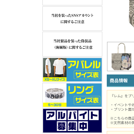
商品情報
『レム』をプ
・イベントや
・プリント面
※こちらの商
※天然素材の