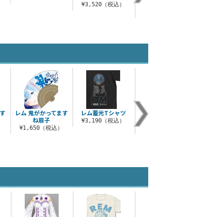
[6・7・8..
¥3,520（税込）
）
¥3,300（税込）
ます
レム 鬼がかってます
レム蓄光Tシャツ
エミリア フルグラフ
レム
ね扇子
ィックTシャツ
ュボ
¥3,190（税込）
）
¥1,650（税込）
¥6,600（税込）
¥1