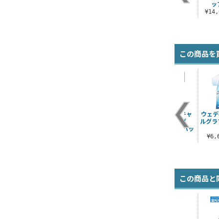
ッ
¥6,600（税込）
¥14
この商品を
ツ
ヨハネ Tシャツ
桜小路 きな子 エモー
ゆるキャン△×キャ
ウェデ
ショナルTシャツ
プテンスタッグ
ルグラ
¥3,300（税込）
2way防水トートバッ
¥3,300（税込）
グ
¥6
¥7,150（税込）
この商品と