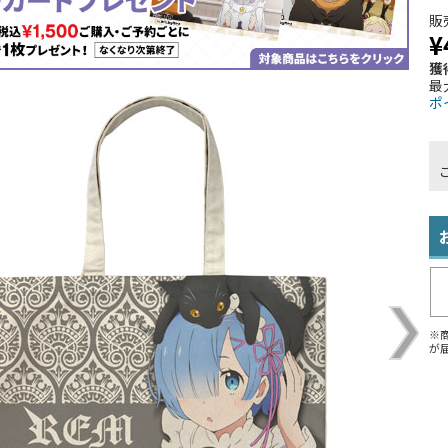
販
¥
獲
最
ポ
※
が