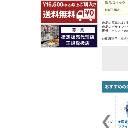
製品スペック
NATURAL
商品の写真および
商品のデザイン・
画像・テキストの
©長月達平・株式会
おすすめの
ラ
レム ジャージ
横顔のレム ジップパ
レム ボクサーパンツ
★限定
ー
ーカー
ラフィ
¥7,040（税込）
¥2,530（税込）