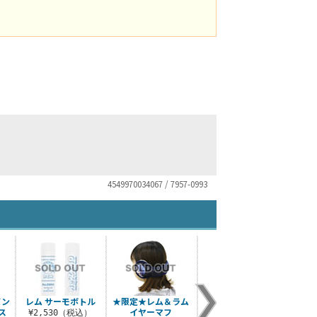
4549970034067 / 7957-0993
バン
レム サーモボトル
★限定★レム＆ラム
レム＆ラム TPUバン
レ
ース
イヤーマフ
パー iPhoneケース
¥2,530（税込）
¥1