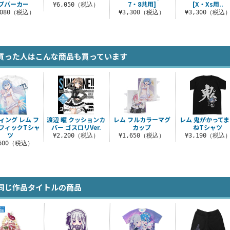
プパーカー
7・8共用]
[X・Xs用..
¥6,050（税込）
,080（税込）
¥3,300（税込）
¥3,300（税込
買った人はこんな商品も買っています
ィング レム フ
渡辺 曜 クッションカ
レム フルカラーマグ
レム 鬼がかって
フィックTシャ
バー ゴスロリVer.
カップ
ねTシャツ
ツ
¥2,200（税込）
¥1,650（税込）
¥3,190（税込
,600（税込）
同じ作品タイトルの商品