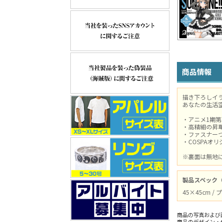
商品情報
描き下ろしイ
あなたの生活
・アニメ1期
・高精細の昇
・ファスナー
・COSPAオ
※裏面は無地
製品スペック
45×45cm 
商品の写真および
商品のデザイン・