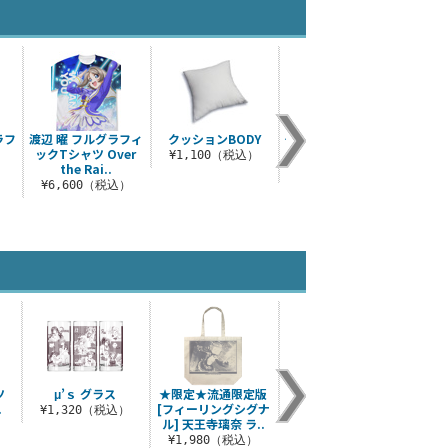
ラフ
渡辺 曜 フルグラフィ
クッションBODY
クッションBODYフラ
渡
ックTシャツ Over
ットタイプ
¥1,100（税込）
¥3
the Rai..
）
¥1,100（税込）
¥6,600（税込）
ツ
μ’ｓ グラス
★限定★流通限定版
μ’s ラージトート
描き下
.
[フィーリングシグナ
アクリ
¥1,320（税込）
¥1,980（税込）
ル] 天王寺璃奈 ラ..
）
¥1,980（税込）
¥2