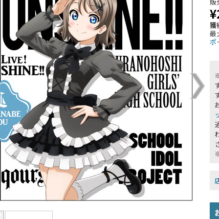
販
¥
獲
最
ポ