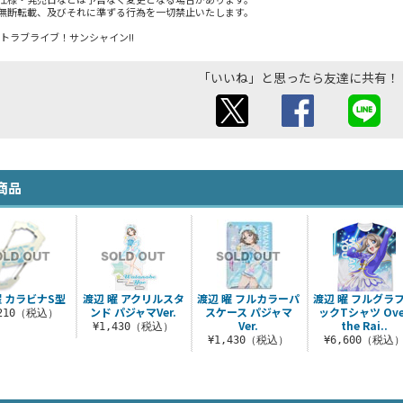
無断転載、及びそれに準ずる行為を一切禁止いたします。
ェクトラブライブ！サンシャイン!!
「いいね」と思ったら友達に共有！
商品
 カラビナS型
渡辺 曜 アクリルスタ
渡辺 曜 フルカラーパ
渡辺 曜 フルグラ
ンド パジャマVer.
スケース パジャマ
ックTシャツ Ove
,210（税込）
Ver.
the Rai..
¥1,430（税込）
¥1,430（税込）
¥6,600（税込