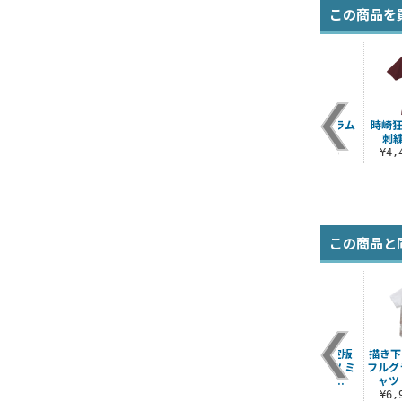
この商品を
 フ
レム フルカラーマグ
レム ラージトート 制
大洗女子学園 ドラム
時崎狂
シャ
カップ
服Ver.
缶マグカップ
刺
¥1,650（税込）
¥1,980（税込）
¥3,410（税込）
¥4
）
この商品と
 す
虹ヶ咲学園生徒会 腕
描き下ろし 国木田花
★限定★流通限定版
描き下
ト
章
丸 アクリルスタンド
朝香 果林 Tシャツ ミ
フルグ
（大）ソロコンサー
ラクルライブ V..
ャツ
¥2,750（税込）
ト..
¥3,300（税込）
¥6