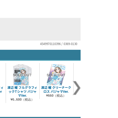
4549970110396 / 0369-0130
フィ
渡辺 曜 フルグラフィ
渡辺 曜 クリーナーク
クッションBODY
クッシ
r
ックTシャツ パジャ
ロス パジャマVer.
¥1,100（税込）
マVer.
¥660（税込）
¥1
）
¥6,600（税込）