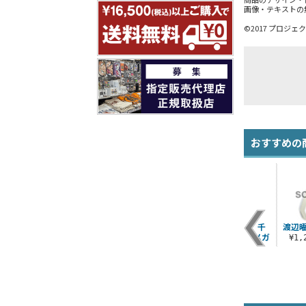
画像・テキストの
©2017 プロジ
おすすめの
ンカ
クッションBODYフラ
渡辺 曜 フルカラーモ
Aqours2年生（千
渡辺曜
.
ットタイプ
バイルポーチ160 ゴ
歌・梨子・曜） メガ
¥1
スロリVer.
ネケース
¥1,100（税込）
¥1,980（税込）
¥1,540（税込）