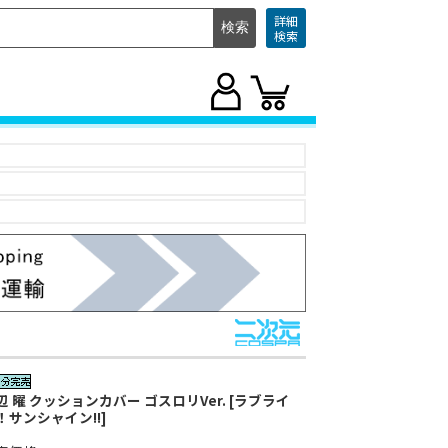
詳細
検索
辺 曜 クッションカバー ゴスロリVer. [ラブライ
！サンシャイン!!]