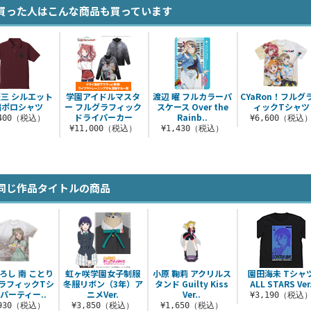
買った人はこんな商品も買っています
三 シルエット
学園アイドルマスタ
渡辺 曜 フルカラーパ
CYaRon！フルグ
繍ポロシャツ
ー フルグラフィック
スケース Over the
ィックTシャツ
ドライパーカー
Rainb..
,400（税込）
¥6,600（税込
¥11,000（税込）
¥1,430（税込）
同じ作品タイトルの商品
ろし 南 ことり
虹ヶ咲学園女子制服
小原 鞠莉 アクリルス
園田海未 Tシャ
ラフィックTシ
冬服リボン（3年）ア
タンド Guilty Kiss
ALL STARS Ver
 パーティー..
ニメVer.
Ver..
¥3,190（税込
,930（税込）
¥3,850（税込）
¥1,650（税込）