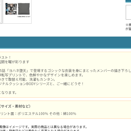
※
が
ラスト！
空間を曜が彩ります
第5話「ヨハネ堕天」で登場するゴシックな衣装を身にまとったメンバーの描き下
華転写プリントで、色鮮やかなデザインを楽しめます。
つきで取替え可能、洗濯もカンタン。
リジナルクッションBODYシリーズと、ご一緒にどうぞ！
になります。
（サイズ・素材など）
/ プリント面：ポリエステル100％ その他：綿100％
画像はイメージです。実際の商品とは異なる場合があります。
仕様・発売日などは予告なく変更となる場合があります。