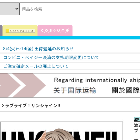
8/4(火)～14(金) 出荷遅延のお知らせ
コンビニ・ペイジー決済の支払期限変更について
ご注文確定メールの廃止について
！
ラブライブ！サンシャイン!!
渡
ブ