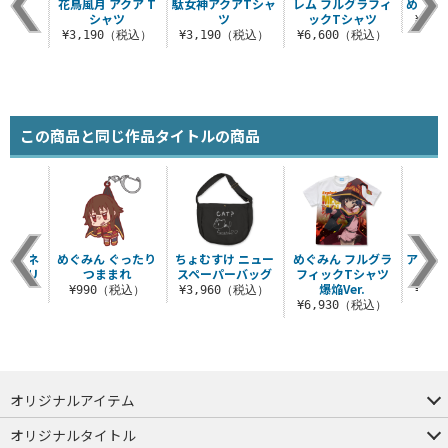
花鳥風月 アクア T
駄女神アクアTシャ
レム フルグラフィ
めぐみ
シャツ
ツ
ックTシャツ
¥1,
¥3,190（税込）
¥3,190（税込）
¥6,600（税込）
この商品と同じ作品タイトルの商品
 ダクネ
めぐみん ぐったり
ちょむすけ ニュー
めぐみん フルグラ
アクア
. アクリ
つままれ
スペーパーバッグ
フィックTシャツ
ワ
ド（大）
爆焔Ver.
¥990（税込）
¥3,960（税込）
¥2,
（税込）
¥6,930（税込）
オリジナルアイテム
つままれ
つかまれ
ピョコッテ
オリジナルタイトル