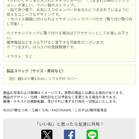
・かわいくデフォルメされたキャラクターの、「つままれた時のリアクシ
ョン」が楽しい、ラバー製のストラップ。
・指で持つ事で、お気に入りのメンバーがあなたにつままれているように
見えるユニークなデザインです。
・モバイル機器に付けられるイヤホンジャックパーツ付き（取り付け取り外
し可能）。
※イヤホンジャックに取り付ける場合はアクセサリーとしてお楽しみ下さ
い。
携帯電話などをぶら下げると落下する可能性がございます。
※「つままれ」はコスパの登録商標です。
イラスト：ちと
製品スペック（サイズ・素材など）
（約）縦6.0×横5.0cm / ソフトPVCラバー
商品の写真および画像はイメージです。実際の商品とは異なる場合があります。
商品のデザイン・仕様・発売日などは予告なく変更となる場合があります。
画像・テキストの無断転載、及びそれに準ずる行為を一切禁止いたします。
©2017 暁なつめ・三嶋くろね／KADOKAWA／このすば2製作委員会
「いいね」と思ったら友達に共有！