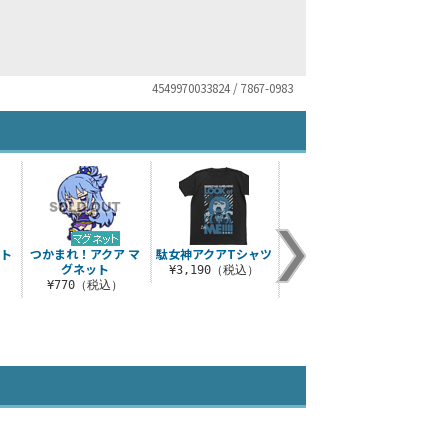
4549970033824 / 7867-0983
ジト
つかまれ！アクア マ
駄女神アクアTシャツ
アクア つままれスト
つか
グネット
ラップ
¥3,190（税込）
）
¥770（税込）
¥660（税込）
¥