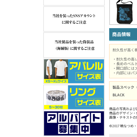
商品情報
耐久性が高く
・耐久性の高
・長めのベル
・開口部には
・内部にはパ
製品スペック
BLACK
商品の写真および
商品のデザイン・
画像・テキストの
©2017 暁なつ