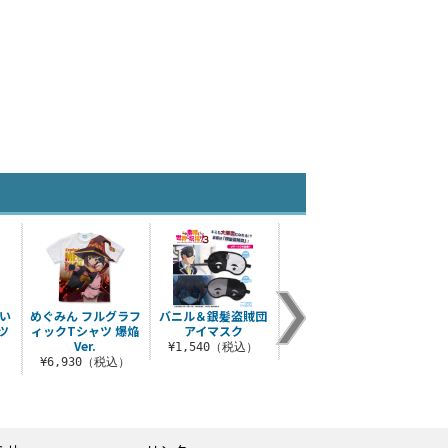
い
めぐみん フルグラフ
バニル＆銀髪盗賊団
アクシズ教 ジップパ
めぐみ
ツ
ィックTシャツ 爆焔
アイマスク
ーカー Ver.2.0
Ver.
）
¥1,540（税込）
¥7,700（税込）
¥1
¥6,930（税込）