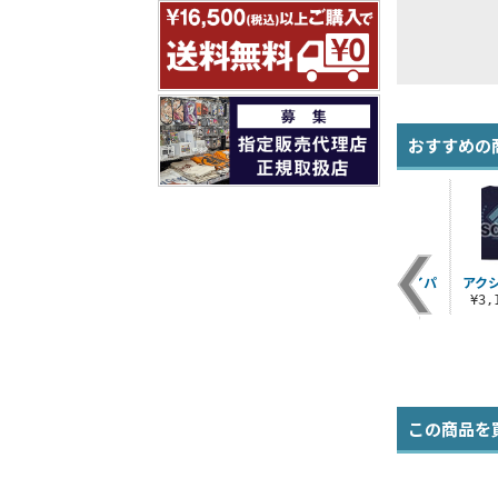
おすすめの
アクアのターンアンデ
水の女神アクアTシャ
アクシズ教ドライパ
アク
ッドTシャツ
ツ
ーカー
¥3
¥3,190（税込）
¥3,190（税込）
¥6,270（税込）
この商品を