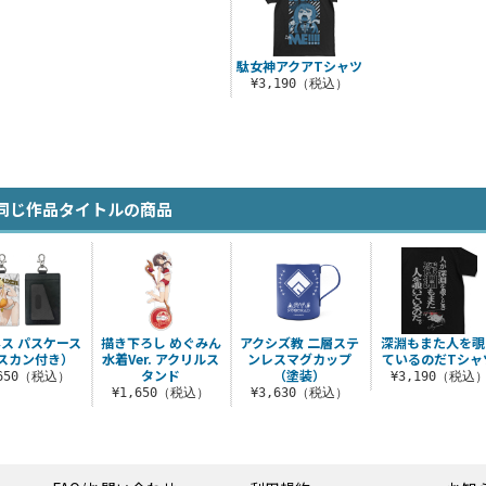
駄女神アクアTシャツ
¥3,190（税込）
同じ作品タイトルの商品
ス パスケース
描き下ろし めぐみん
アクシズ教 二層ステ
深淵もまた人を覗
スカン付き）
水着Ver. アクリルス
ンレスマグカップ
ているのだTシャ
タンド
（塗装）
,650（税込）
¥3,190（税込
¥1,650（税込）
¥3,630（税込）