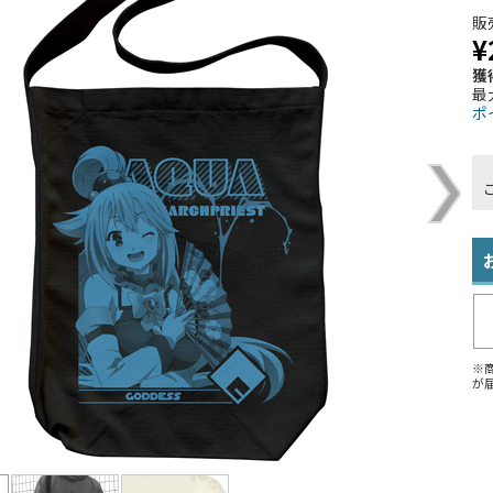
販
¥
獲
最
ポ
※
が