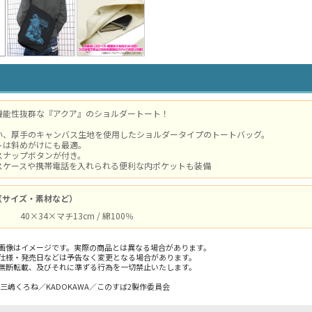
機能性抜群な『アクア』のショルダートート！
い、厚手のキャンバス生地を使用したショルダータイプのトートバッグ。
トは斜めがけにも最適。
スナップボタンが付き。
スケースや携帯電話を入れられる便利な内ポケットも装備
（サイズ・素材など）
40×34×マチ13cm / 綿100％
画像はイメージです。実際の商品とは異なる場合があります。
仕様・発売日などは予告なく変更となる場合があります。
無断転載、及びそれに準ずる行為を一切禁止いたします。
め・三嶋くろね／KADOKAWA／このすば2製作委員会