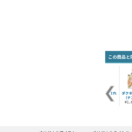
この商品と
 水
跳ぶちょむすけ ラー
花鳥風月 アクア Tシ
ちょむすけ つままれ
ダクネ
タ
ジトート
ャツ
（ナ
¥990（税込）
¥1,980（税込）
¥3,190（税込）
¥1