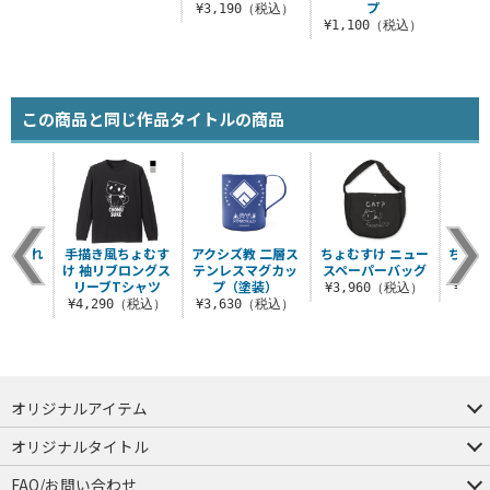
プ
¥3,190（税込）
¥1,100（税込）
この商品と同じ作品タイトルの商品
つままれ
手描き風ちょむす
アクシズ教 二層ス
ちょむすけ ニュー
ちょむ
け 袖リブロングス
テンレスマグカッ
スペーパーバッグ
ラー
税込）
リーブTシャツ
プ（塗装）
¥3,960（税込）
¥1,
¥4,290（税込）
¥3,630（税込）
オリジナルアイテム
つままれ
つかまれ
ピョコッテ
オリジナルタイトル
アイテムヤ
ミスカトニック大學購買部
FAQ/お問い合わせ