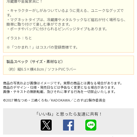
冷蔵庫や金属家具に！
・キャラクターがしがみついているように見える、ユニークなグッズで
す。
・マグネットタイプは、冷蔵庫やメタルラックなど磁石が付く場所なら、
簡単に取り付けて楽しむ事ができます。
・ポーチやバッグに付けられるピンバッジタイプもあります。
イラスト：ちと
※「つかまれ！」はコスパの登録商標です。
製品スペック（サイズ・素材など）
（約）縦6.5×横4.8cm / ソフトPVCラバー
商品の写真および画像はイメージです。実際の商品とは異なる場合があります。
商品のデザイン・仕様・発売日などは予告なく変更となる場合があります。
画像・テキストの無断転載、及びそれに準ずる行為を一切禁止いたします。
©2017 暁なつめ・三嶋くろね／KADOKAWA／このすば2製作委員会
「いいね」と思ったら友達に共有！