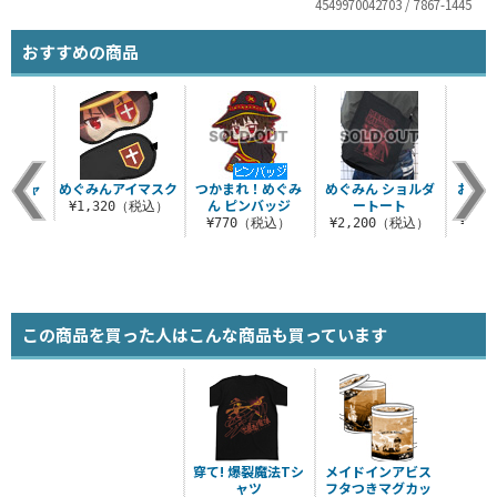
4549970042703 / 7867-1445
おすすめの商品
 Tシャ
めぐみんアイマスク
つかまれ！めぐみ
めぐみん ショルダ
おすわ
ん ピンバッジ
ートート
け
¥1,320（税込）
（税込）
¥770（税込）
¥2,200（税込）
¥3,
この商品を買った人はこんな商品も買っています
穿て! 爆裂魔法Tシ
メイドインアビス
ャツ
フタつきマグカッ