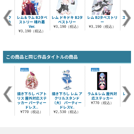
インアク
レム＆ラム B2タペ
レム ドキドキ B2タ
レム B2タペストリ
エミリ
チキーホ
ストリー 晴れ着
ペストリー
ー
タペ
ー
Ver.
¥3,190（税込）
¥3,190（税込）
¥3,
税込）
¥3,190（税込）
この商品と同じ作品タイトルの商品
ケース
描き下ろし ベアト
描き下ろし レム ア
ラム＆レム 屋外対
レム 
ン付き）
リス 屋外対応ステ
クリルスタンド
応ステッカー
ッカー パーティー
（大） パーティー
（税込）
¥770（税込）
¥8
ドレス..
ドレスV..
¥770（税込）
¥2,530（税込）