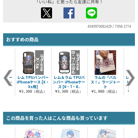
「いいね」と思ったら友達に共有！
4549970081429 / 7958-1774
おすすめの商品
バンパー
レム TPUバンパー
レム＆ラム TPUバ
ラムの「バル
レム 1
ース [6・
iPhoneケース [X・
ンパー iPhoneケー
ス！」ラージトー
トリー
用]
Xs用]
ス [6・7・8..
ト
ファッ
（税込）
¥3,300（税込）
¥3,300（税込）
¥1,980（税込）
¥6,
この商品を買った人はこんな商品も買っています