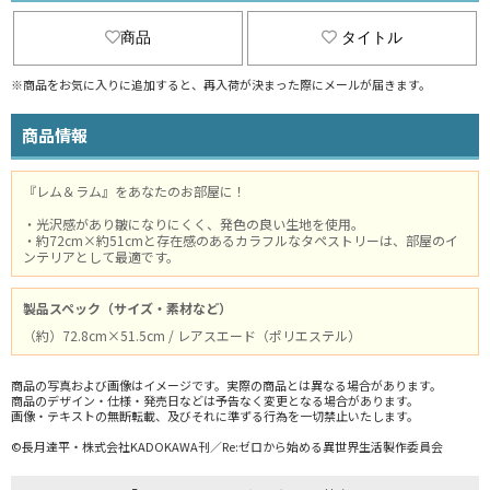
商品
タイトル
※商品をお気に入りに追加すると、再入荷が決まった際にメールが届きます。
商品情報
『レム＆ラム』をあなたのお部屋に！
・光沢感があり皺になりにくく、発色の良い生地を使用。
・約72cm×約51cmと存在感のあるカラフルなタペストリーは、部屋のイ
ンテリアとして最適です。
製品スペック（サイズ・素材など）
（約）72.8cm×51.5cm / レアスエード（ポリエステル）
商品の写真および画像はイメージです。実際の商品とは異なる場合があります。
商品のデザイン・仕様・発売日などは予告なく変更となる場合があります。
画像・テキストの無断転載、及びそれに準ずる行為を一切禁止いたします。
©長月達平・株式会社KADOKAWA刊／Re:ゼロから始める異世界生活製作委員会