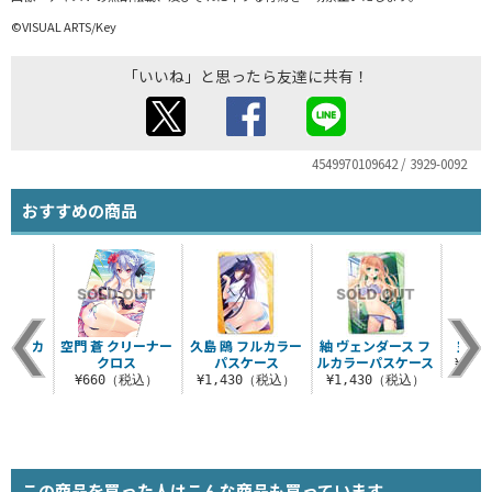
©VISUAL ARTS/Key
「いいね」と思ったら友達に共有！
4549970109642 / 3929-0092
おすすめの商品
 フルカ
空門 蒼 クリーナー
久島 鴎 フルカラー
紬 ヴェンダース フ
空門 
ケース
クロス
パスケース
ルカラーパスケース
¥3,
（税込）
¥660（税込）
¥1,430（税込）
¥1,430（税込）
この商品を買った人はこんな商品も買っています