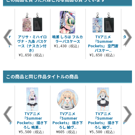
ーパスケ
アリサ・ミハイロ
鳴瀬 しろは フルカ
TVアニメ
久島 
ヴナ・九条 パスケ
ラーパスケース
『Summer
パ
ation”
ース（ナスカン付
Pockets』 空門蒼
¥1,430（税込）
¥1,
es
き）
パスケー..
（税込）
¥1,650（税込）
¥1,650（税込）
この商品と同じ作品タイトルの商品
ニメ
TVアニメ
TVアニメ
TVアニメ
T
mer
『Summer
『Summer
『Summer
『S
』 描き下
Pockets』 描き下
Pockets』 描き下
Pockets』 描き下
Pock
瀬..
ろし 鳴瀬..
ろし 紬ヴ..
ろし 紬ヴ..
ろし
（税込）
¥5,500（税込）
¥605（税込）
¥5,500（税込）
¥6