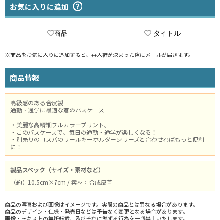
お気に入りに追加
商品
タイトル
※商品をお気に入りに追加すると、再入荷が決まった際にメールが届きます。
商品情報
高級感のある合皮製
通勤・通学に最適な蒼のパスケース
・美麗な高精細フルカラープリント。
・このパスケースで、毎日の通勤・通学が楽しくなる！
・別売りのコスパのリールキーホルダーシリーズと合わせればもっと便利
に！
製品スペック（サイズ・素材など）
（約）10.5cm×7cm / 素材：合成皮革
商品の写真および画像はイメージです。実際の商品とは異なる場合があります。
商品のデザイン・仕様・発売日などは予告なく変更となる場合があります。
画像・テキストの無断転載、及びそれに準ずる行為を一切禁止いたします。