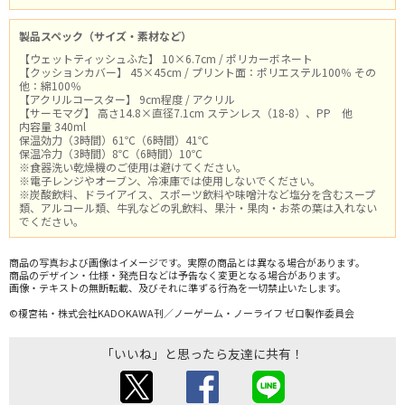
製品スペック（サイズ・素材など）
【ウェットティッシュふた】 10×6.7cm / ポリカーボネート
【クッションカバー】 45×45cm / プリント面：ポリエステル100％ その
他：綿100％
【アクリルコースター】 9cm程度 / アクリル
【サーモマグ】 高さ14.8×直径7.1cm ステンレス（18-8）、PP 他
内容量 340ml
保温効力（3時間）61℃（6時間）41℃
保温冷力（3時間）8℃（6時間）10℃
※食器洗い乾燥機のご使用は避けてください。
※電子レンジやオーブン、冷凍庫では使用しないでください。
※炭酸飲料、ドライアイス、スポーツ飲料や味噌汁など塩分を含むスープ
類、アルコール類、牛乳などの乳飲料、果汁・果肉・お茶の葉は入れない
でください。
商品の写真および画像はイメージです。実際の商品とは異なる場合があります。
商品のデザイン・仕様・発売日などは予告なく変更となる場合があります。
画像・テキストの無断転載、及びそれに準ずる行為を一切禁止いたします。
©榎宮祐・株式会社KADOKAWA刊／ノーゲーム・ノーライフ ゼロ製作委員会
「いいね」と思ったら友達に共有！