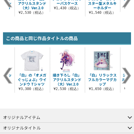
ルスタン
アクリルスタンド
ーパスケース
スター型メタルキ
ラ
r.2.0
（大）Ver.2.0
ーホルダー
¥1,430（税込）
¥3,
（税込）
¥2,530（税込）
¥1,540（税込）
この商品と同じ作品タイトルの商品
ニステッ
「白」の「オメガ
描き下ろし「白」
「白」リラックス
ジブリ
ット
ぐっじょぶ」ウイ
アクリルスタンド
フルカラーマグカ
ルグラ
ンドウ Tシャツ
（大）Ver.2.0
ップ
ャツ Ve
税込）
¥3,300（税込）
¥2,530（税込）
¥1,650（税込）
¥6,
オリジナルアイテム
つままれ
つかまれ
ピョコッテ
オリジナルタイトル