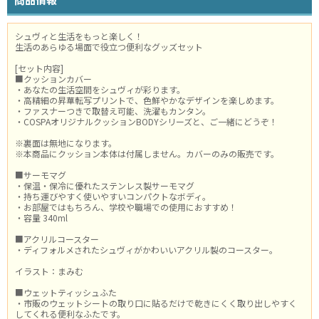
シュヴィと生活をもっと楽しく！
生活のあらゆる場面で役立つ便利なグッズセット
[セット内容]
■クッションカバー
・あなたの生活空間をシュヴィが彩ります。
・高精細の昇華転写プリントで、色鮮やかなデザインを楽しめます。
・ファスナーつきで取替え可能、洗濯もカンタン。
・COSPAオリジナルクッションBODYシリーズと、ご一緒にどうぞ！
※裏面は無地になります。
※本商品にクッション本体は付属しません。カバーのみの販売です。
■サーモマグ
・保温・保冷に優れたステンレス製サーモマグ
・持ち運びやすく使いやすいコンパクトなボディ。
・お部屋ではもちろん、学校や職場での使用におすすめ！
・容量 340ml
■アクリルコースター
・ディフォルメされたシュヴィがかわいいアクリル製のコースター。
イラスト：まみむ
■ウェットティッシュふた
・市販のウェットシートの取り口に貼るだけで乾きにくく取り出しやすく
してくれる便利なふたです。