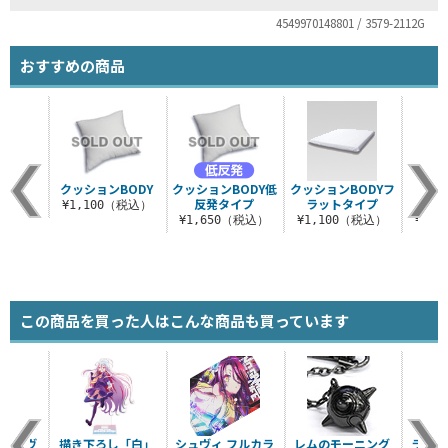
4549970148801 / 3579-2112G
おすすめの商品
クッションBODY
クッションBODY低
クッションBODYフ
★限
反発タイプ
ラットタイプ
LI
¥1,100（税込）
¥1,650（税込）
¥1,100（税込）
¥5,
この商品を買った人はこんな商品も買っています
しシュヴ
描き下ろし「白」
シュヴィ フルカラ
レムのモーニング
ラビッ