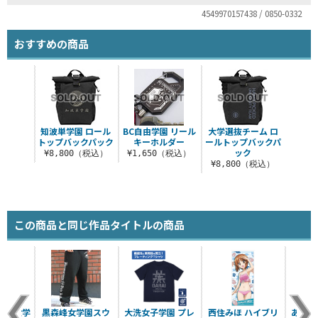
4549970157438 / 0850-0332
おすすめの商品
知波単学園 ロール
BC自由学園 リール
大学選抜チーム ロ
トップバックパック
キーホルダー
ールトップバックパ
ック
¥8,800（税込）
¥1,650（税込）
¥8,800（税込）
この商品と同じ作品タイトルの商品
ーナ女学
黒森峰女学園スウ
大洗女子学園 プレ
西住みほ ハイブリ
あんこ