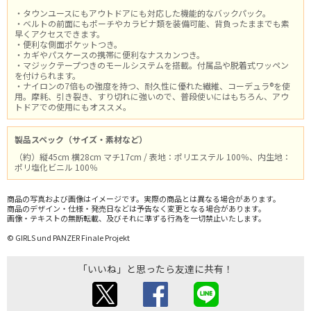
・タウンユースにもアウトドアにも対応した機能的なバックパック。
・ベルトの前面にもポーチやカラビナ類を装備可能、背負ったままでも素
早くアクセスできます。
・便利な側面ポケットつき。
・カギやパスケースの携帯に便利なナスカンつき。
・マジックテープつきのモールシステムを搭載。付属品や脱着式ワッペン
を付けられます。
・ナイロンの7倍もの強度を持つ、耐久性に優れた繊維、コーデュラ®を使
用。摩耗、引き裂き、すり切れに強いので、普段使いにはもちろん、アウ
トドアでの使用にもオススメ。
製品スペック（サイズ・素材など）
（約）縦45cm 横28cm マチ17cm / 表地：ポリエステル 100％、内生地：
ポリ塩化ビニル 100％
商品の写真および画像はイメージです。実際の商品とは異なる場合があります。
商品のデザイン・仕様・発売日などは予告なく変更となる場合があります。
画像・テキストの無断転載、及びそれに準ずる行為を一切禁止いたします。
© GIRLS und PANZER Finale Projekt
「いいね」と思ったら友達に共有！