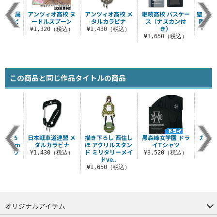
大学付属
アンツィオ高校 ヌ
アンツィオ高校 メ
継続高校 パスケー
聖グロ
ルカラビ
ードルスプーン
タルカラビナ
ス（ナスカン付
院 メ
き）
¥1,320（税込）
¥1,430（税込）
¥1,
（税込）
¥1,650（税込）
この商品と同じ作品タイトルの商品
描き下ろ
日本戦車道連盟 メ
描き下ろし 西住し
黒森峰女学園 ドラ
カチュ
100cm
タルカラビナ
ほ アクリルスタン
イTシャツ
リル
ー ミリ
ド ミリタリーメイ
¥1,430（税込）
¥3,520（税込）
¥9
ドve..
（税込）
¥1,650（税込）
オリジナルアイテム