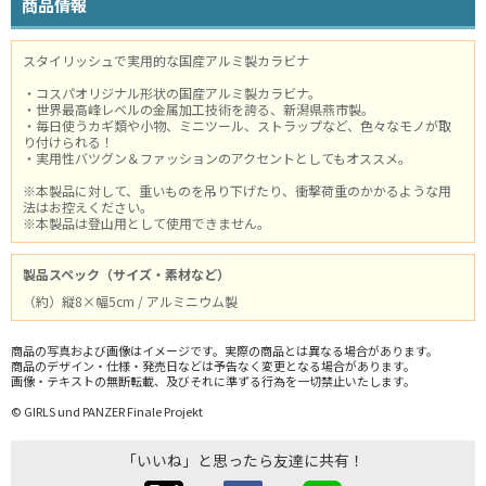
商品情報
スタイリッシュで実用的な国産アルミ製カラビナ
・コスパオリジナル形状の国産アルミ製カラビナ。
・世界最高峰レベルの金属加工技術を誇る、新潟県燕市製。
・毎日使うカギ類や小物、ミニツール、ストラップなど、色々なモノが取
り付けられる！
・実用性バツグン＆ファッションのアクセントとしてもオススメ。
※本製品に対して、重いものを吊り下げたり、衝撃荷重のかかるような用
法はお控えください。
※本製品は登山用として使用できません。
製品スペック（サイズ・素材など）
（約）縦8×幅5cm / アルミニウム製
商品の写真および画像はイメージです。実際の商品とは異なる場合があります。
商品のデザイン・仕様・発売日などは予告なく変更となる場合があります。
画像・テキストの無断転載、及びそれに準ずる行為を一切禁止いたします。
© GIRLS und PANZER Finale Projekt
「いいね」と思ったら友達に共有！