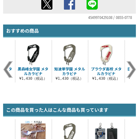
4549970429108 / 0855-0778
おすすめの商品
園 メタ
黒森峰女学園 メタ
知波単学園 メタル
プラウダ高校 メタ
日本戦
ビナ
ルカラビナ
カラビナ
ルカラビナ
タル
（税込）
¥1,430（税込）
¥1,430（税込）
¥1,430（税込）
¥1,
この商品を買った人はこんな商品も買っています