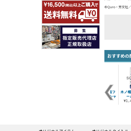
©Quro・芳文社
おすすめの
つ
木ノ幡みら アクリル
恋する小惑星 フルカ
恋する小惑星 両面フ
木ノ幡
ー
つままれストラップ
ラーマグカップ
ルグラフィックTシャ
ー
ツ
¥880（税込）
¥1,650（税込）
¥1
¥6,600（税込）
オリジナルアイテム
オリジナルタイトル