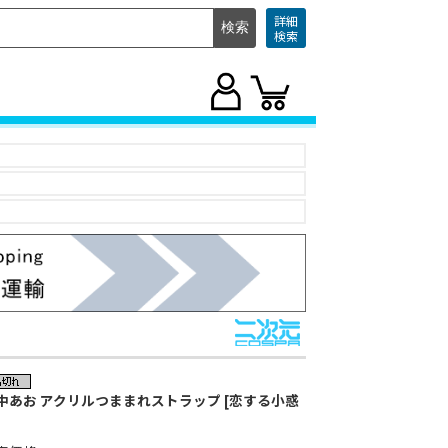
詳細
検索
中あお アクリルつままれストラップ [恋する小惑