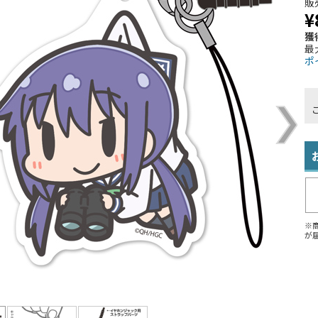
販
¥
獲
最
ポ
※
が