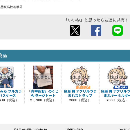
／星咲高校地学部
「いいね」と思ったら友達に共有！
商品
みら フルカラ
『真中あお』のくじ
猪瀬 舞 アクリルつま
猪瀬 舞 アクリル
パスケース
ら ラージトート
まれストラップ
まれキーホルダ
,430（税込）
¥1,980（税込）
¥880（税込）
¥880（税込）
FAQ/お問い合わせ
利用規約
お知