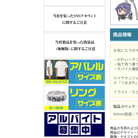
商品情報
お気に入りの
・かわいくデ
・指で持つ事
・モバイル機
※イヤホンジ
※「つままれ
イラスト：ち
製品スペック
60mm程度 /
商品の写真および
商品のデザイン・
画像・テキストの