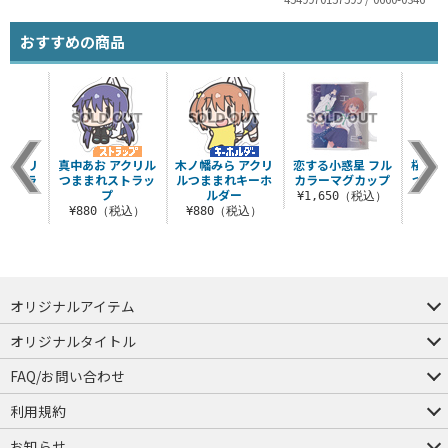
おすすめの商品
 アクリ
真中あお アクリル
木ノ幡みら アクリ
恋する小惑星 フル
桜井美
れストラ
つままれストラッ
ルつままれキーホ
カラーマグカップ
つまま
プ
プ
ルダー
¥1,650（税込）
税込）
¥880（税込）
¥880（税込）
¥8
オリジナルアイテム
つままれ
つかまれ
ピョコッテ
オリジナルタイトル
アイテムヤ
ミスカトニック大學購買部
FAQ/お問い合わせ
FAQ
お問い合わせ
利用規約
会員規約・ポイント規約
特定商取引法に関する表示
プライバシーポリシー
お知らせ