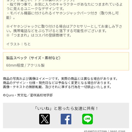
・指で持つ事で、お気に入りのキャラクターがあなたにつままれているよ
うに見えるユニークなデザインです。
・モバイル機器に付けられるイヤホンジャックパーツ付き（取り外し可
能）。
※イヤホンジャックに取り付ける場合はアクセサリーとしてお楽しみ下さ
い。携帯電話などをぶら下げると落下する可能性がございます。
※「つままれ」はコスパの登録商標です。
イラスト：ちと
製品スペック（サイズ・素材など）
60mm程度 / アクリル製
商品の写真および画像はイメージです。実際の商品とは異なる場合があります。
商品のデザイン・仕様・発売日などは予告なく変更となる場合があります。
画像・テキストの無断転載、及びそれに準ずる行為を一切禁止いたします。
©Quro・芳文社／星咲高校地学部
「いいね」と思ったら友達に共有！
4549970157599 / 0660-0346