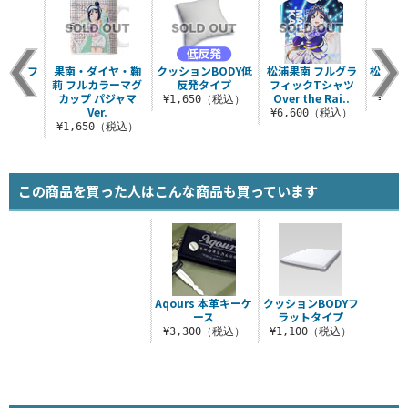
ODYフ
果南・ダイヤ・鞠
クッションBODY低
松浦果南 フルグラ
松浦果
タイプ
莉 フルカラーマグ
反発タイプ
フィックTシャツ
カップ パジャマ
Over the Rai..
（税込）
¥1,650（税込）
¥1,
Ver.
¥6,600（税込）
¥1,650（税込）
この商品を買った人はこんな商品も買っています
Aqours 本革キーケ
クッションBODYフ
ース
ラットタイプ
¥3,300（税込）
¥1,100（税込）