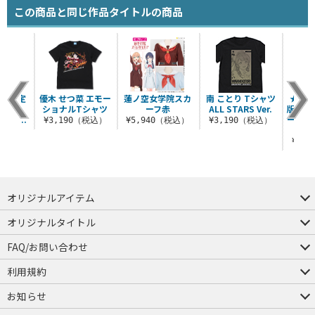
この商品と同じ作品タイトルの商品
流通限定
優木 せつ菜 エモー
蓮ノ空女学院スカ
南 ことり Tシャツ
★限定
acle
ショナルTシャツ
ーフ赤
ALL STARS Ver.
版 [
 桜坂し..
ーバー
¥3,190（税込）
¥5,940（税込）
¥3,190（税込）
（税込）
¥1,
オリジナルアイテム
つままれ
つかまれ
ピョコッテ
オリジナルタイトル
アイテムヤ
ミスカトニック大學購買部
FAQ/お問い合わせ
FAQ
お問い合わせ
利用規約
会員規約・ポイント規約
特定商取引法に関する表示
プライバシーポリシー
お知らせ
店舗情報
採用情報
発売日変更のお知らせ
販売代理店・取扱店募集
海外のご案内（English）